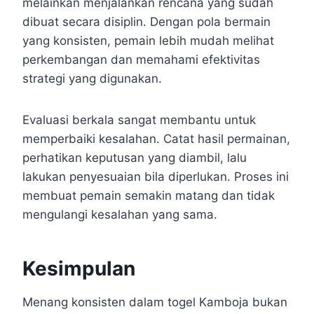
melainkan menjalankan rencana yang sudah
dibuat secara disiplin. Dengan pola bermain
yang konsisten, pemain lebih mudah melihat
perkembangan dan memahami efektivitas
strategi yang digunakan.
Evaluasi berkala sangat membantu untuk
memperbaiki kesalahan. Catat hasil permainan,
perhatikan keputusan yang diambil, lalu
lakukan penyesuaian bila diperlukan. Proses ini
membuat pemain semakin matang dan tidak
mengulangi kesalahan yang sama.
Kesimpulan
Menang konsisten dalam togel Kamboja bukan