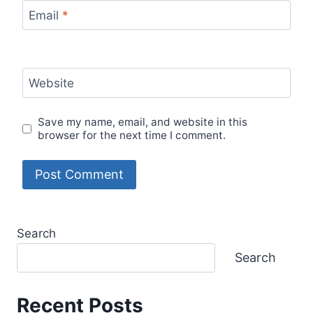
Email
*
Website
Save my name, email, and website in this
browser for the next time I comment.
Search
Search
Recent Posts