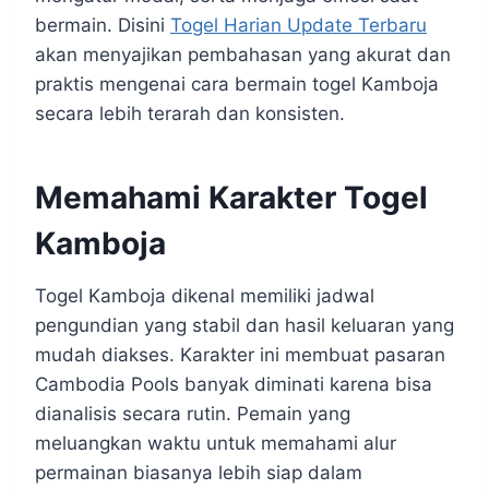
bermain. Disini
Togel Harian Update Terbaru
akan menyajikan pembahasan yang akurat dan
praktis mengenai cara bermain togel Kamboja
secara lebih terarah dan konsisten.
Memahami Karakter Togel
Kamboja
Togel Kamboja dikenal memiliki jadwal
pengundian yang stabil dan hasil keluaran yang
mudah diakses. Karakter ini membuat pasaran
Cambodia Pools banyak diminati karena bisa
dianalisis secara rutin. Pemain yang
meluangkan waktu untuk memahami alur
permainan biasanya lebih siap dalam