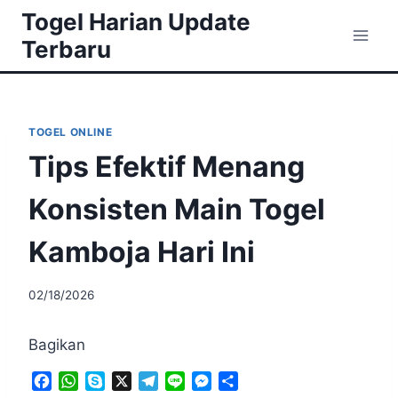
Skip
Togel Harian Update
to
Terbaru
content
TOGEL ONLINE
Tips Efektif Menang
Konsisten Main Togel
Kamboja Hari Ini
02/18/2026
Bagikan
F
W
S
X
T
L
M
S