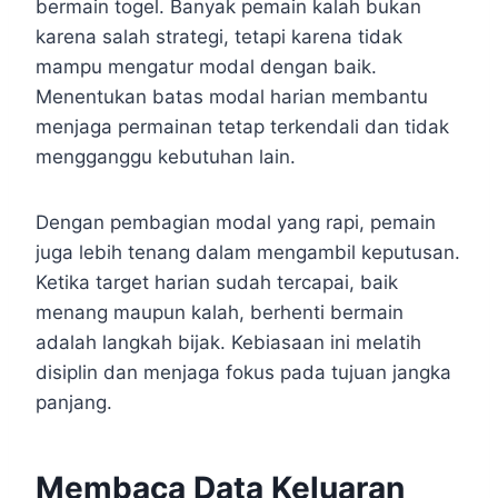
bermain togel. Banyak pemain kalah bukan
karena salah strategi, tetapi karena tidak
mampu mengatur modal dengan baik.
Menentukan batas modal harian membantu
menjaga permainan tetap terkendali dan tidak
mengganggu kebutuhan lain.
Dengan pembagian modal yang rapi, pemain
juga lebih tenang dalam mengambil keputusan.
Ketika target harian sudah tercapai, baik
menang maupun kalah, berhenti bermain
adalah langkah bijak. Kebiasaan ini melatih
disiplin dan menjaga fokus pada tujuan jangka
panjang.
Membaca Data Keluaran