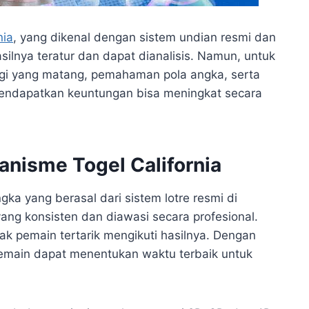
nia
, yang dikenal dengan sistem undian resmi dan
silnya teratur dan dapat dianalisis. Namun, untuk
tegi yang matang, pemahaman pola angka, serta
endapatkan keuntungan bisa meningkat secara
nisme Togel California
gka yang berasal dari sistem lotre resmi di
 yang konsisten dan diawasi secara profesional.
ak pemain tertarik mengikuti hasilnya. Dengan
main dapat menentukan waktu terbaik untuk