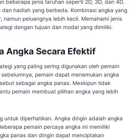
n beberapa jenis taruhan seperti 2D, 3D, dan 4D.
itan dan hadiah yang berbeda. Kombinasi angka yang
r, namun peluangnya lebih kecil. Memahami jenis
egi dengan tujuan dan modal yang dimiliki.
 Angka Secara Efektif
rategi yang paling sering digunakan oleh pemain
an sebelumnya, pemain dapat menemukan angka
isebut sebagai angka panas. Meskipun tidak
ntu pemain membuat pilihan angka yang lebih
ng untuk diperhatikan. Angka dingin adalah angka
Beberapa pemain percaya angka ini memiliki
gka panas dan dingin dapat menciptakan