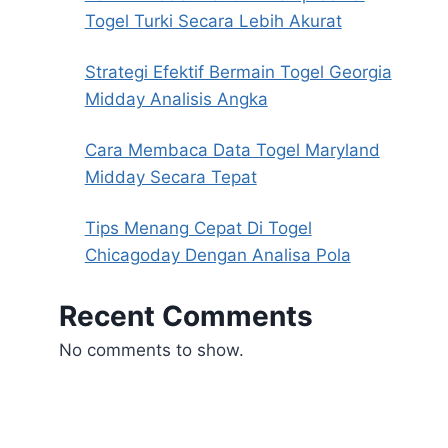
Togel Turki Secara Lebih Akurat
Strategi Efektif Bermain Togel Georgia
Midday Analisis Angka
Cara Membaca Data Togel Maryland
Midday Secara Tepat
Tips Menang Cepat Di Togel
Chicagoday Dengan Analisa Pola
Recent Comments
No comments to show.