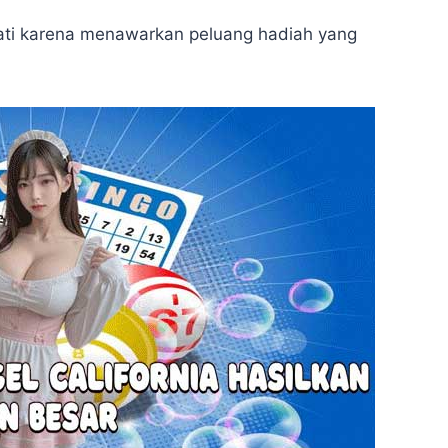
nati karena menawarkan peluang hadiah yang