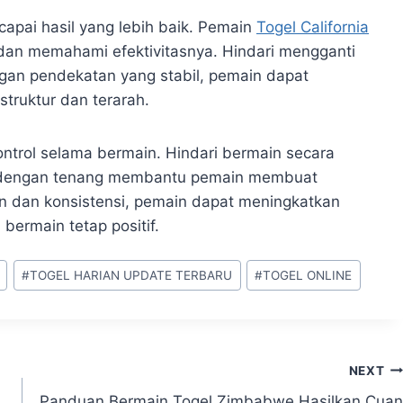
capai hasil yang lebih baik. Pemain
Togel California
 dan memahami efektivitasnya. Hindari mengganti
Dengan pendekatan yang stabil, pemain dapat
truktur dan terarah.
ontrol selama bermain. Hindari bermain secara
n dengan tenang membantu pemain membuat
lin dan konsistensi, pemain dapat meningkatkan
ermain tetap positif.
#
TOGEL HARIAN UPDATE TERBARU
#
TOGEL ONLINE
NEXT
Panduan Bermain Togel Zimbabwe Hasilkan Cuan