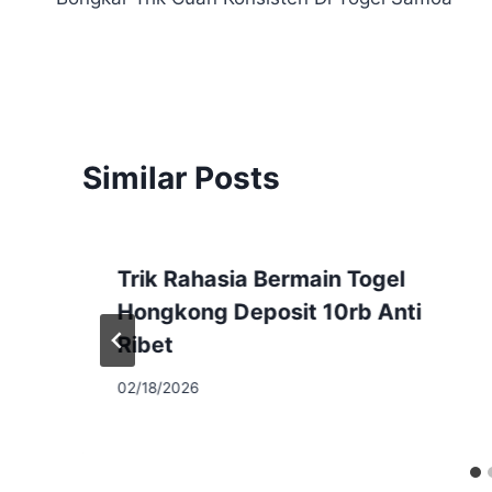
navigation
Similar Posts
Trik Rahasia Bermain Togel
Hongkong Deposit 10rb Anti
Ribet
02/18/2026