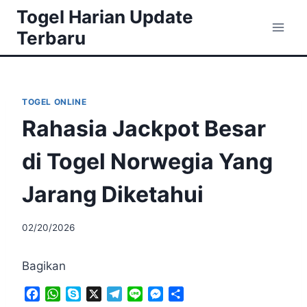
Skip
Togel Harian Update
to
Terbaru
content
TOGEL ONLINE
Rahasia Jackpot Besar
di Togel Norwegia Yang
Jarang Diketahui
02/20/2026
Bagikan
F
W
S
X
T
L
M
S