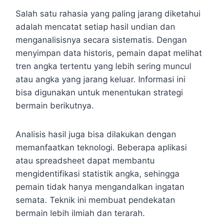
Salah satu rahasia yang paling jarang diketahui
adalah mencatat setiap hasil undian dan
menganalisisnya secara sistematis. Dengan
menyimpan data historis, pemain dapat melihat
tren angka tertentu yang lebih sering muncul
atau angka yang jarang keluar. Informasi ini
bisa digunakan untuk menentukan strategi
bermain berikutnya.
Analisis hasil juga bisa dilakukan dengan
memanfaatkan teknologi. Beberapa aplikasi
atau spreadsheet dapat membantu
mengidentifikasi statistik angka, sehingga
pemain tidak hanya mengandalkan ingatan
semata. Teknik ini membuat pendekatan
bermain lebih ilmiah dan terarah.