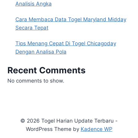
Analisis Angka
Cara Membaca Data Togel Maryland Midday
Secara Tepat
Tips Menang Cepat Di Togel Chicagoday
Dengan Analisa Pola
Recent Comments
No comments to show.
© 2026 Togel Harian Update Terbaru -
WordPress Theme by
Kadence WP