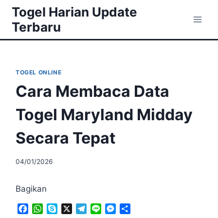
Skip
Togel Harian Update
to
Terbaru
content
TOGEL ONLINE
Cara Membaca Data
Togel Maryland Midday
Secara Tepat
04/01/2026
Bagikan
F
W
S
X
T
L
M
S