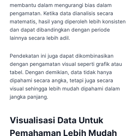
membantu dalam mengurangi bias dalam
pengamatan. Ketika data dianalisis secara
matematis, hasil yang diperoleh lebih konsisten
dan dapat dibandingkan dengan periode
lainnya secara lebih adil.
Pendekatan ini juga dapat dikombinasikan
dengan pengamatan visual seperti grafik atau
tabel. Dengan demikian, data tidak hanya
dipahami secara angka, tetapi juga secara
visual sehingga lebih mudah dipahami dalam
jangka panjang.
Visualisasi Data Untuk
Pemahaman Lebih Mudah