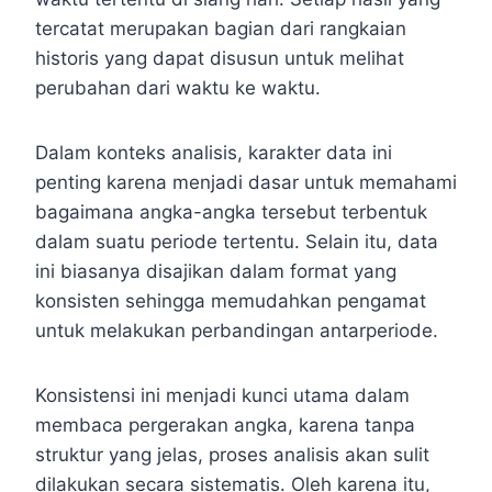
tercatat merupakan bagian dari rangkaian
historis yang dapat disusun untuk melihat
perubahan dari waktu ke waktu.
Dalam konteks analisis, karakter data ini
penting karena menjadi dasar untuk memahami
bagaimana angka-angka tersebut terbentuk
dalam suatu periode tertentu. Selain itu, data
ini biasanya disajikan dalam format yang
konsisten sehingga memudahkan pengamat
untuk melakukan perbandingan antarperiode.
Konsistensi ini menjadi kunci utama dalam
membaca pergerakan angka, karena tanpa
struktur yang jelas, proses analisis akan sulit
dilakukan secara sistematis. Oleh karena itu,