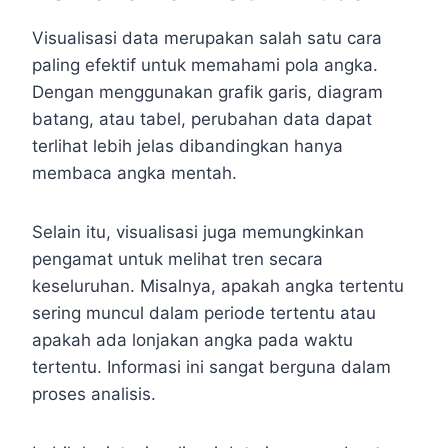
Visualisasi data merupakan salah satu cara
paling efektif untuk memahami pola angka.
Dengan menggunakan grafik garis, diagram
batang, atau tabel, perubahan data dapat
terlihat lebih jelas dibandingkan hanya
membaca angka mentah.
Selain itu, visualisasi juga memungkinkan
pengamat untuk melihat tren secara
keseluruhan. Misalnya, apakah angka tertentu
sering muncul dalam periode tertentu atau
apakah ada lonjakan angka pada waktu
tertentu. Informasi ini sangat berguna dalam
proses analisis.