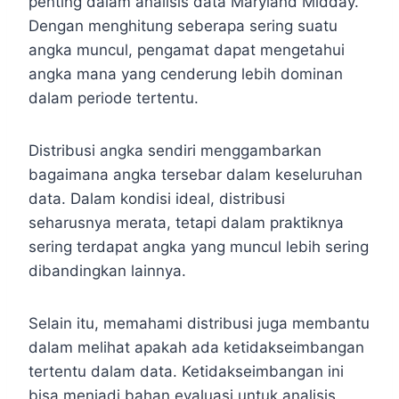
penting dalam analisis data Maryland Midday.
Dengan menghitung seberapa sering suatu
angka muncul, pengamat dapat mengetahui
angka mana yang cenderung lebih dominan
dalam periode tertentu.
Distribusi angka sendiri menggambarkan
bagaimana angka tersebar dalam keseluruhan
data. Dalam kondisi ideal, distribusi
seharusnya merata, tetapi dalam praktiknya
sering terdapat angka yang muncul lebih sering
dibandingkan lainnya.
Selain itu, memahami distribusi juga membantu
dalam melihat apakah ada ketidakseimbangan
tertentu dalam data. Ketidakseimbangan ini
bisa menjadi bahan evaluasi untuk analisis