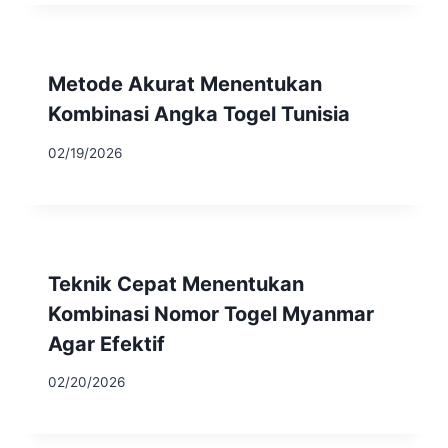
Metode Akurat Menentukan
Kombinasi Angka Togel Tunisia
02/19/2026
Teknik Cepat Menentukan
Kombinasi Nomor Togel Myanmar
Agar Efektif
02/20/2026