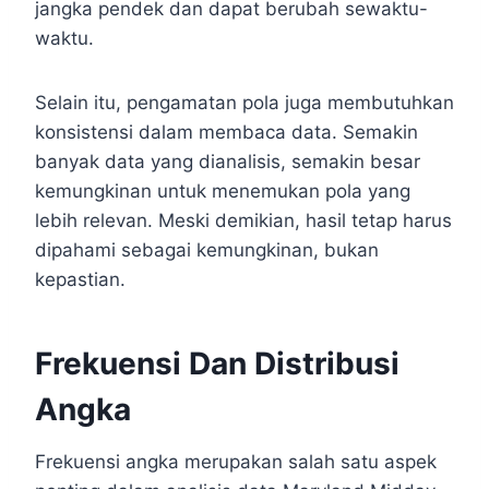
jangka pendek dan dapat berubah sewaktu-
waktu.
Selain itu, pengamatan pola juga membutuhkan
konsistensi dalam membaca data. Semakin
banyak data yang dianalisis, semakin besar
kemungkinan untuk menemukan pola yang
lebih relevan. Meski demikian, hasil tetap harus
dipahami sebagai kemungkinan, bukan
kepastian.
Frekuensi Dan Distribusi
Angka
Frekuensi angka merupakan salah satu aspek