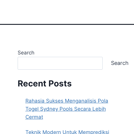
Search
Search
Recent Posts
Rahasia Sukses Menganalisis Pola
Togel Sydney Pools Secara Lebih
Cermat
Teknik Modern Untuk Memprediksi