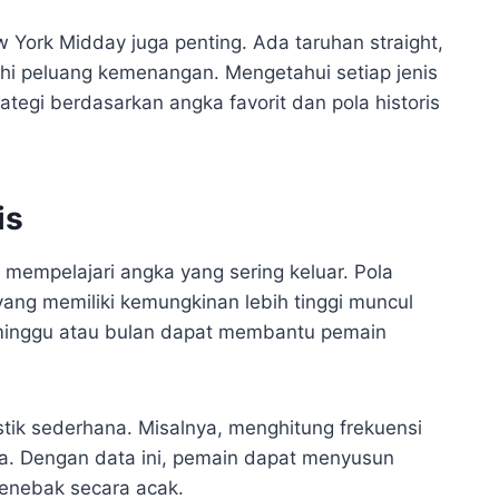
w York Midday juga penting. Ada taruhan straight,
hi peluang kemenangan. Mengetahui setiap jenis
egi berdasarkan angka favorit dan pola historis
is
 mempelajari angka yang sering keluar. Pola
ng memiliki kemungkinan lebih tinggi muncul
minggu atau bulan dapat membantu pemain
istik sederhana. Misalnya, menghitung frekuensi
ka. Dengan data ini, pemain dapat menyusun
menebak secara acak.