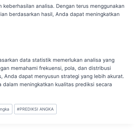
am keberhasilan analisa. Dengan terus menggunakan
an berdasarkan hasil, Anda dapat meningkatkan
sarkan data statistik memerlukan analisa yang
gan memahami frekuensi, pola, dan distribusi
, Anda dapat menyusun strategi yang lebih akurat.
a dalam meningkatkan kualitas prediksi secara
Angka
#
PREDIKSI ANGKA