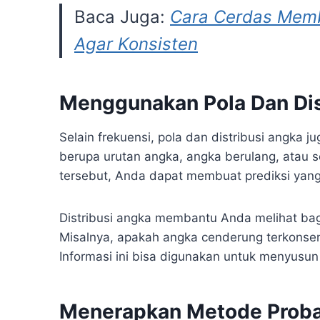
Baca Juga:
Cara Cerdas Memba
Agar Konsisten
Menggunakan Pola Dan Dis
Selain frekuensi, pola dan distribusi angka ju
berupa urutan angka, angka berulang, atau 
tersebut, Anda dapat membuat prediksi yang l
Distribusi angka membantu Anda melihat bag
Misalnya, apakah angka cenderung terkonsent
Informasi ini bisa digunakan untuk menyusun
Menerapkan Metode Probab