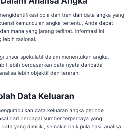
 Dalam Analisa Angka
engidentifikasi pola dan tren dari data angka yang
ekuensi kemunculan angka tertentu, Anda dapat
n mana yang jarang terlihat. Informasi ini
lebih rasional.
ngi unsur spekulatif dalam menentukan angka.
bil lebih berdasarkan data nyata daripada
alisa lebih objektif dan terarah.
ah Data Keluaran
mengumpulkan data keluaran angka periode
rasal dari berbagai sumber terpercaya yang
data yang dimiliki, semakin baik pula hasil analisa