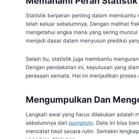
Memahami Peran Statistik
Statistik berperan penting dalam membantu m
telah keluar sebelumnya. Dengan melihat fr
mengetahui angka mana yang sering muncul da
menjadi dasar dalam menyusun prediksi yang 
Selain itu, statistik juga membantu mengura
Dengan pendekatan ini, keputusan yang diam
perasaan semata. Hal ini menjadikan proses an
Mengumpulkan Dan Mengol
Langkah awal yang harus dilakukan adalah 
sebelumnya dari
purnatoto
. Data ini bisa be
mencatat hasil secara rutin. Semakin lengkap 