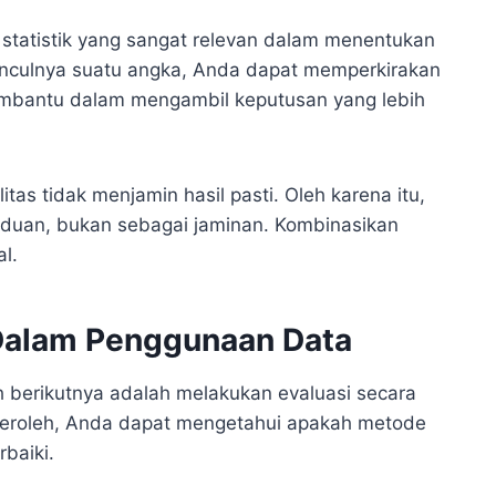
i statistik yang sangat relevan dalam menentukan
culnya suatu angka, Anda dapat memperkirakan
embantu dalam mengambil keputusan yang lebih
tas tidak menjamin hasil pasti. Oleh karena itu,
nduan, bukan sebagai jaminan. Kombinasikan
al.
 Dalam Penggunaan Data
h berikutnya adalah melakukan evaluasi secara
iperoleh, Anda dapat mengetahui apakah metode
rbaiki.