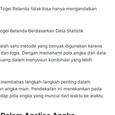
Togel Belanda tidak bisa hanya mengandalkan
 salah satu metode yang banyak digunakan karena
r dan logis. Dengan memahami pola angka dari data
luang dalam menyusun kombinasi yang lebih
 membahas langkah-langkah penting dalam
an angka main. Pendekatan ini menekankan pada
adap pola angka yang muncul dari waktu ke waktu.