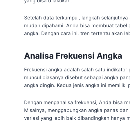
yang bisa dilakukan.
Setelah data terkumpul, langkah selanjutny
mudah dipahami. Anda bisa membuat tabel ata
angka. Dengan cara ini, tren tertentu akan le
Analisa Frekuensi Angka
Frekuensi angka adalah salah satu indikator 
muncul biasanya disebut sebagai angka pan
angka dingin. Kedua jenis angka ini memiliki
Dengan menganalisa frekuensi, Anda bisa m
Misalnya, menggabungkan angka panas dan 
variasi yang lebih baik dibandingkan hanya me