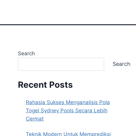
Search
Search
Recent Posts
Rahasia Sukses Menganalisis Pola
Togel Sydney Pools Secara Lebih
Cermat
Teknik Modern Untuk Memprediksi