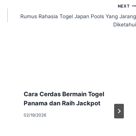
NEXT
Rumus Rahasia Togel Japan Pools Yang Jarang
Diketahui
Cara Cerdas Bermain Togel
Panama dan Raih Jackpot
02/19/2026