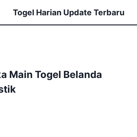
Togel Harian Update Terbaru
a Main Togel Belanda
stik