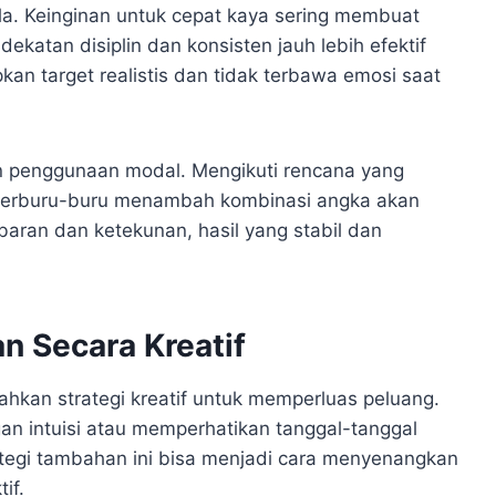
la. Keinginan untuk cepat kaya sering membuat
ekatan disiplin dan konsisten jauh lebih efektif
an target realistis dan tidak terbawa emosi saat
an penggunaan modal. Mengikuti rencana yang
 terburu-buru menambah kombinasi angka akan
ran dan ketekunan, hasil yang stabil dan
.
n Secara Kreatif
kan strategi kreatif untuk memperluas peluang.
an intuisi atau memperhatikan tanggal-tanggal
rategi tambahan ini bisa menjadi cara menyenangkan
if.