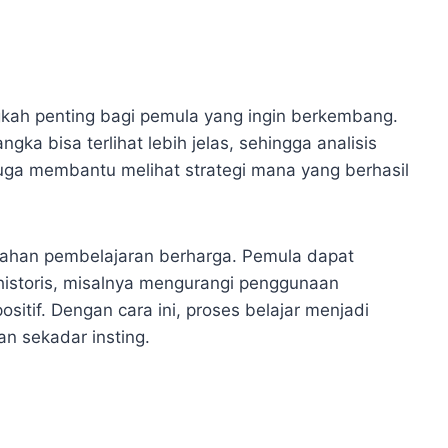
gkah penting bagi pemula yang ingin berkembang.
gka bisa terlihat lebih jelas, sehingga analisis
i juga membantu melihat strategi mana yang berhasil
 bahan pembelajaran berharga. Pemula dapat
historis, misalnya mengurangi penggunaan
sitif. Dengan cara ini, proses belajar menjadi
n sekadar insting.