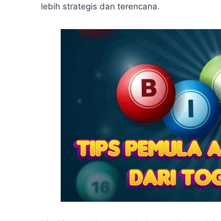
e
t
p
e
e
s
r
lebih strategis dan terencana.
b
s
e
g
e
e
o
A
r
n
o
p
a
g
k
p
m
e
r