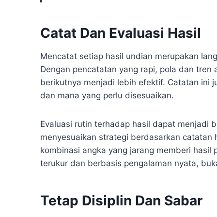
Catat Dan Evaluasi Hasil
Mencatat setiap hasil undian merupakan lan
Dengan pencatatan yang rapi, pola dan tren an
berikutnya menjadi lebih efektif. Catatan in
dan mana yang perlu disesuaikan.
Evaluasi rutin terhadap hasil dapat menjadi
menyesuaikan strategi berdasarkan catatan 
kombinasi angka yang jarang memberi hasil po
terukur dan berbasis pengalaman nyata, buka
Tetap Disiplin Dan Sabar