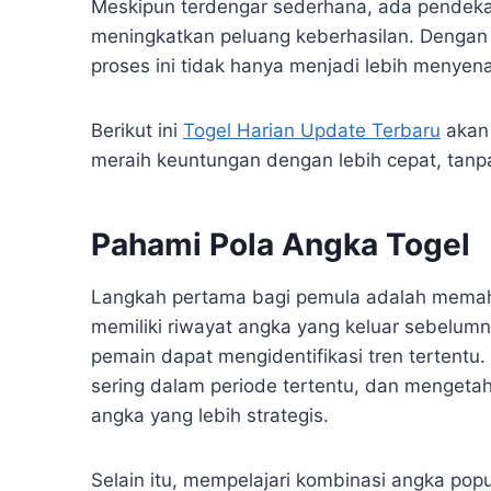
Meskipun terdengar sederhana, ada pendek
meningkatkan peluang keberhasilan. Dengan
proses ini tidak hanya menjadi lebih menyen
Berikut ini
Togel Harian Update Terbaru
akan 
meraih keuntungan dengan lebih cepat, tan
Pahami Pola Angka Togel
Langkah pertama bagi pemula adalah memaham
memiliki riwayat angka yang keluar sebelumn
pemain dapat mengidentifikasi tren tertentu
sering dalam periode tertentu, dan mengeta
angka yang lebih strategis.
Selain itu, mempelajari kombinasi angka popu