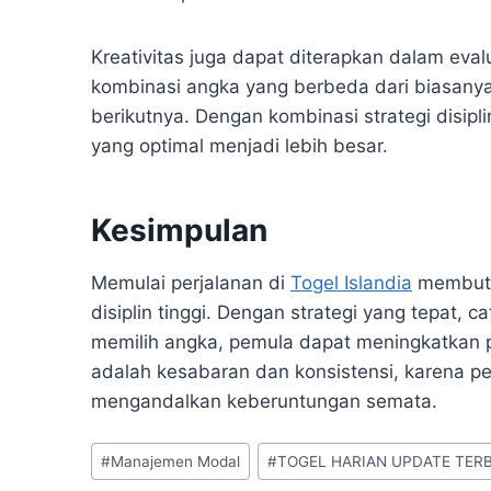
Kreativitas juga dapat diterapkan dalam eva
kombinasi angka yang berbeda dari biasanya,
berikutnya. Dengan kombinasi strategi disipl
yang optimal menjadi lebih besar.
Kesimpulan
Memulai perjalanan di
Togel Islandia
membutu
disiplin tinggi. Dengan strategi yang tepat, c
memilih angka, pemula dapat meningkatkan p
adalah kesabaran dan konsistensi, karena pen
mengandalkan keberuntungan semata.
Post
#
Manajemen Modal
#
TOGEL HARIAN UPDATE TER
Tags: