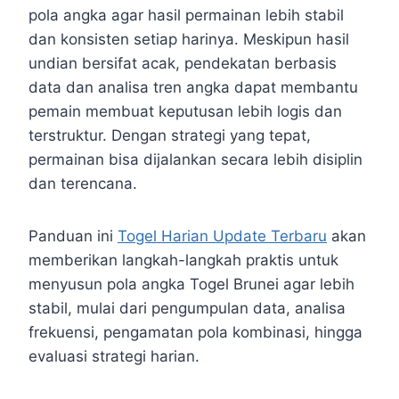
pola angka agar hasil permainan lebih stabil
dan konsisten setiap harinya. Meskipun hasil
undian bersifat acak, pendekatan berbasis
data dan analisa tren angka dapat membantu
pemain membuat keputusan lebih logis dan
terstruktur. Dengan strategi yang tepat,
permainan bisa dijalankan secara lebih disiplin
dan terencana.
Panduan ini
Togel Harian Update Terbaru
akan
memberikan langkah-langkah praktis untuk
menyusun pola angka Togel Brunei agar lebih
stabil, mulai dari pengumpulan data, analisa
frekuensi, pengamatan pola kombinasi, hingga
evaluasi strategi harian.