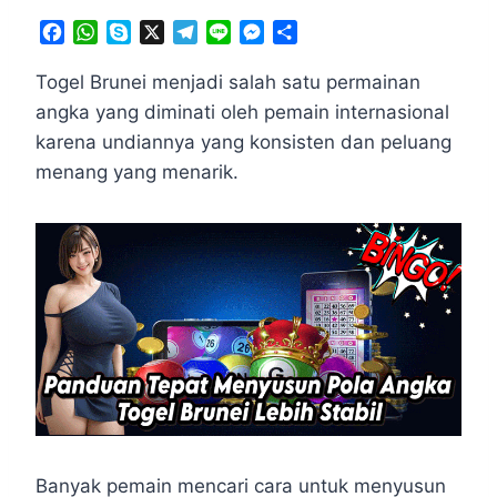
F
W
S
X
T
L
M
S
a
h
k
e
i
e
h
c
a
y
l
n
s
a
Togel Brunei menjadi salah satu permainan
e
t
p
e
e
s
r
angka yang diminati oleh pemain internasional
b
s
e
g
e
e
karena undiannya yang konsisten dan peluang
o
A
r
n
menang yang menarik.
o
p
a
g
k
p
m
e
r
Banyak pemain mencari cara untuk menyusun