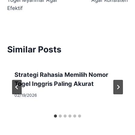
Efektif
Similar Posts
Strategi Rahasia Memilih Nomor
Togel Inggris Paling Akurat
02/19/2026