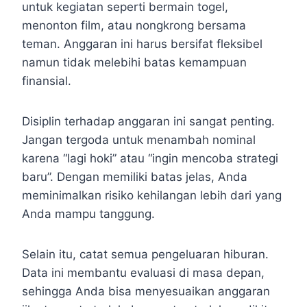
untuk kegiatan seperti bermain togel,
menonton film, atau nongkrong bersama
teman. Anggaran ini harus bersifat fleksibel
namun tidak melebihi batas kemampuan
finansial.
Disiplin terhadap anggaran ini sangat penting.
Jangan tergoda untuk menambah nominal
karena “lagi hoki” atau “ingin mencoba strategi
baru”. Dengan memiliki batas jelas, Anda
meminimalkan risiko kehilangan lebih dari yang
Anda mampu tanggung.
Selain itu, catat semua pengeluaran hiburan.
Data ini membantu evaluasi di masa depan,
sehingga Anda bisa menyesuaikan anggaran