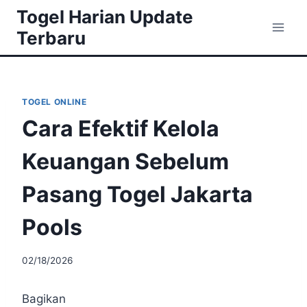
Skip
Togel Harian Update
to
Terbaru
content
TOGEL ONLINE
Cara Efektif Kelola
Keuangan Sebelum
Pasang Togel Jakarta
Pools
02/18/2026
Bagikan