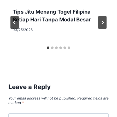
Tips Jitu Menang Togel Filipina
Setiap Hari Tanpa Modal Besar
03/25/2026
Leave a Reply
Your email address will not be published.
Required fields are
marked
*