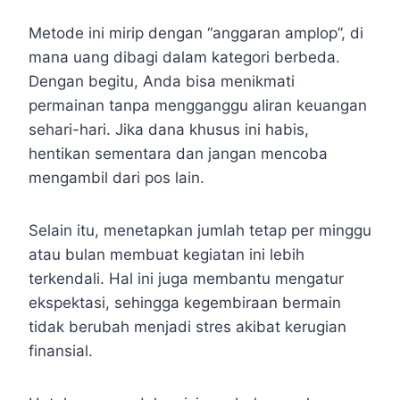
Metode ini mirip dengan “anggaran amplop”, di
mana uang dibagi dalam kategori berbeda.
Dengan begitu, Anda bisa menikmati
permainan tanpa mengganggu aliran keuangan
sehari-hari. Jika dana khusus ini habis,
hentikan sementara dan jangan mencoba
mengambil dari pos lain.
Selain itu, menetapkan jumlah tetap per minggu
atau bulan membuat kegiatan ini lebih
terkendali. Hal ini juga membantu mengatur
ekspektasi, sehingga kegembiraan bermain
tidak berubah menjadi stres akibat kerugian
finansial.