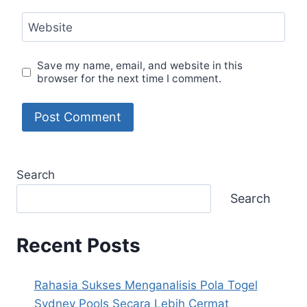
Website
Save my name, email, and website in this
browser for the next time I comment.
Search
Search
Recent Posts
Rahasia Sukses Menganalisis Pola Togel
Sydney Pools Secara Lebih Cermat