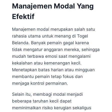
Manajemen Modal Yang
Efektif
Manajemen modal merupakan salah satu
rahasia utama untuk menang di Togel
Belanda. Banyak pemain gagal karena
tidak mengatur anggaran mereka, sehingga
mudah terbawa emosi saat mengalami
kekalahan atau kemenangan kecil.
Menetapkan batas harian atau mingguan
membantu pemain tetap fokus dan
menjaga kontrol permainan.
Selain itu, membagi modal menjadi
beberapa taruhan kecil dapat
meminimalkan risiko kerugian sekaligus