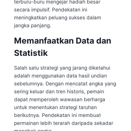
terburu-buru mengejar hadiah besar
secara impulsif. Pendekatan ini
meningkatkan peluang sukses dalam
jangka panjang.
Memanfaatkan Data dan
Statistik
Salah satu strategi yang jarang diketahui
adalah menggunakan data hasil undian
sebelumnya. Dengan mencatat angka yang
sering keluar dan tren historis, pemain
dapat memperoleh wawasan berharga
untuk menentukan strategi taruhan
berikutnya. Pendekatan ini membuat
permainan lebih terarah daripada sekadar
menebak angka.