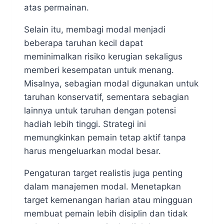
atas permainan.
Selain itu, membagi modal menjadi
beberapa taruhan kecil dapat
meminimalkan risiko kerugian sekaligus
memberi kesempatan untuk menang.
Misalnya, sebagian modal digunakan untuk
taruhan konservatif, sementara sebagian
lainnya untuk taruhan dengan potensi
hadiah lebih tinggi. Strategi ini
memungkinkan pemain tetap aktif tanpa
harus mengeluarkan modal besar.
Pengaturan target realistis juga penting
dalam manajemen modal. Menetapkan
target kemenangan harian atau mingguan
membuat pemain lebih disiplin dan tidak