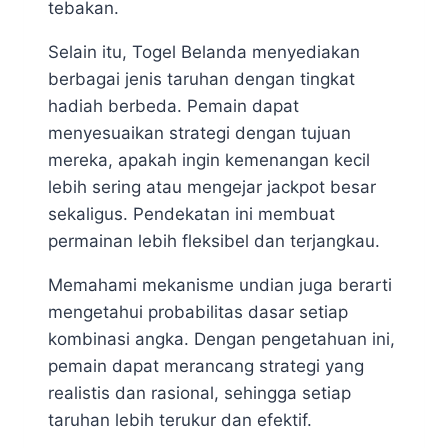
tebakan.
Selain itu, Togel Belanda menyediakan
berbagai jenis taruhan dengan tingkat
hadiah berbeda. Pemain dapat
menyesuaikan strategi dengan tujuan
mereka, apakah ingin kemenangan kecil
lebih sering atau mengejar jackpot besar
sekaligus. Pendekatan ini membuat
permainan lebih fleksibel dan terjangkau.
Memahami mekanisme undian juga berarti
mengetahui probabilitas dasar setiap
kombinasi angka. Dengan pengetahuan ini,
pemain dapat merancang strategi yang
realistis dan rasional, sehingga setiap
taruhan lebih terukur dan efektif.