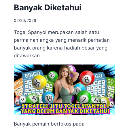
Banyak Diketahui
02/20/2026
Togel Spanyol merupakan salah satu
permainan angka yang menarik perhatian
banyak orang karena hadiah besar yang
ditawarkan.
Banyak pemain berfokus pada