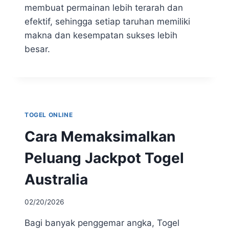
membuat permainan lebih terarah dan
efektif, sehingga setiap taruhan memiliki
makna dan kesempatan sukses lebih
besar.
TOGEL ONLINE
Cara Memaksimalkan
Peluang Jackpot Togel
Australia
02/20/2026
Bagi banyak penggemar angka, Togel