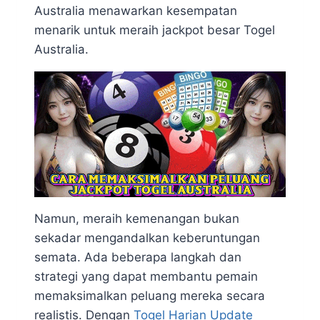
Australia menawarkan kesempatan
menarik untuk meraih jackpot besar Togel
Australia.
Namun, meraih kemenangan bukan
sekadar mengandalkan keberuntungan
semata. Ada beberapa langkah dan
strategi yang dapat membantu pemain
memaksimalkan peluang mereka secara
realistis. Dengan
Togel Harian Update