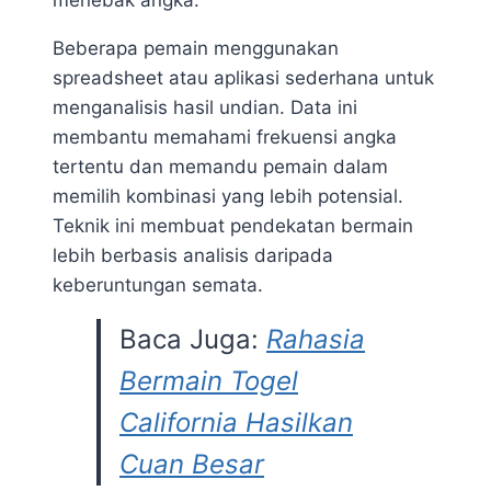
Beberapa pemain menggunakan
spreadsheet atau aplikasi sederhana untuk
menganalisis hasil undian. Data ini
membantu memahami frekuensi angka
tertentu dan memandu pemain dalam
memilih kombinasi yang lebih potensial.
Teknik ini membuat pendekatan bermain
lebih berbasis analisis daripada
keberuntungan semata.
Baca Juga:
Rahasia
Bermain Togel
California Hasilkan
Cuan Besar