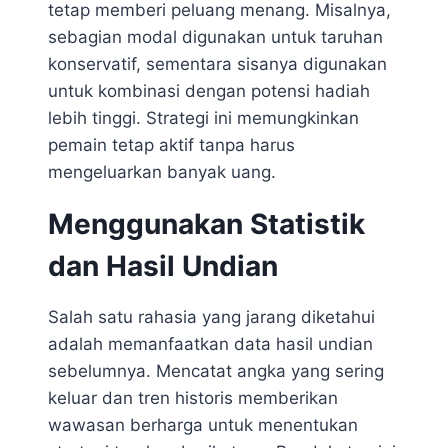
tetap memberi peluang menang. Misalnya,
sebagian modal digunakan untuk taruhan
konservatif, sementara sisanya digunakan
untuk kombinasi dengan potensi hadiah
lebih tinggi. Strategi ini memungkinkan
pemain tetap aktif tanpa harus
mengeluarkan banyak uang.
Menggunakan Statistik
dan Hasil Undian
Salah satu rahasia yang jarang diketahui
adalah memanfaatkan data hasil undian
sebelumnya. Mencatat angka yang sering
keluar dan tren historis memberikan
wawasan berharga untuk menentukan