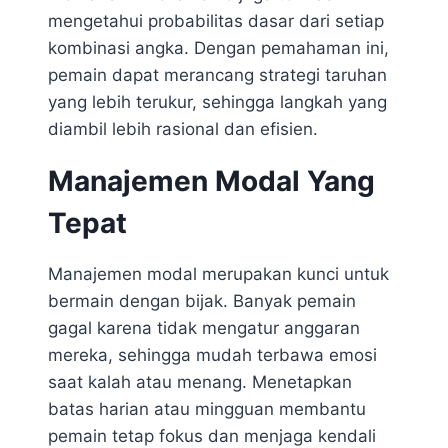
mengetahui probabilitas dasar dari setiap
kombinasi angka. Dengan pemahaman ini,
pemain dapat merancang strategi taruhan
yang lebih terukur, sehingga langkah yang
diambil lebih rasional dan efisien.
Manajemen Modal Yang
Tepat
Manajemen modal merupakan kunci untuk
bermain dengan bijak. Banyak pemain
gagal karena tidak mengatur anggaran
mereka, sehingga mudah terbawa emosi
saat kalah atau menang. Menetapkan
batas harian atau mingguan membantu
pemain tetap fokus dan menjaga kendali