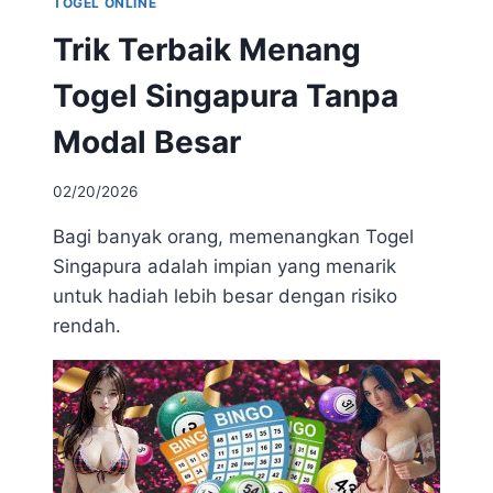
TOGEL ONLINE
Trik Terbaik Menang
Togel Singapura Tanpa
Modal Besar
02/20/2026
Bagi banyak orang, memenangkan Togel
Singapura adalah impian yang menarik
untuk hadiah lebih besar dengan risiko
rendah.