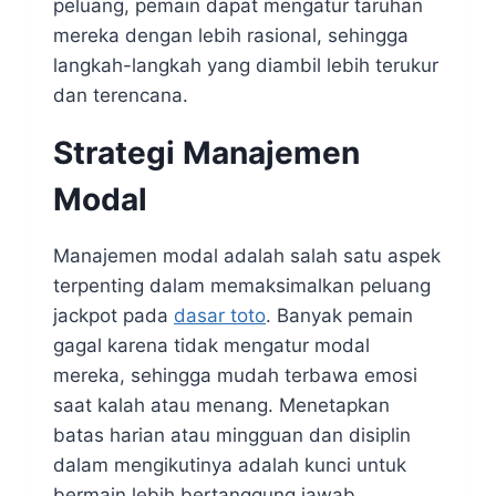
peluang, pemain dapat mengatur taruhan
mereka dengan lebih rasional, sehingga
langkah-langkah yang diambil lebih terukur
dan terencana.
Strategi Manajemen
Modal
Manajemen modal adalah salah satu aspek
terpenting dalam memaksimalkan peluang
jackpot pada
dasar toto
. Banyak pemain
gagal karena tidak mengatur modal
mereka, sehingga mudah terbawa emosi
saat kalah atau menang. Menetapkan
batas harian atau mingguan dan disiplin
dalam mengikutinya adalah kunci untuk
bermain lebih bertanggung jawab.