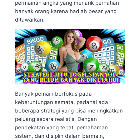
permainan angka yang menarik perhatian
banyak orang karena hadiah besar yang
ditawarkan.
Banyak pemain berfokus pada
keberuntungan semata, padahal ada
beberapa strategi yang bisa meningkatkan
peluang secara realistis. Dengan
pendekatan yang tepat, pemahaman
sistem, dan disiplin dalam bermain,