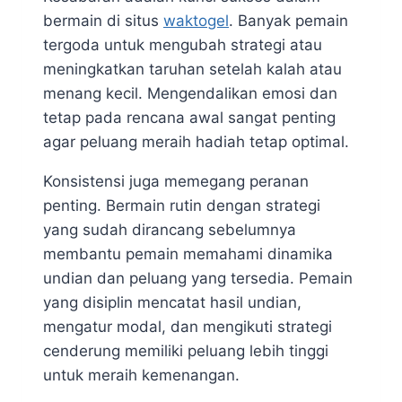
bermain di situs
waktogel
. Banyak pemain
tergoda untuk mengubah strategi atau
meningkatkan taruhan setelah kalah atau
menang kecil. Mengendalikan emosi dan
tetap pada rencana awal sangat penting
agar peluang meraih hadiah tetap optimal.
Konsistensi juga memegang peranan
penting. Bermain rutin dengan strategi
yang sudah dirancang sebelumnya
membantu pemain memahami dinamika
undian dan peluang yang tersedia. Pemain
yang disiplin mencatat hasil undian,
mengatur modal, dan mengikuti strategi
cenderung memiliki peluang lebih tinggi
untuk meraih kemenangan.