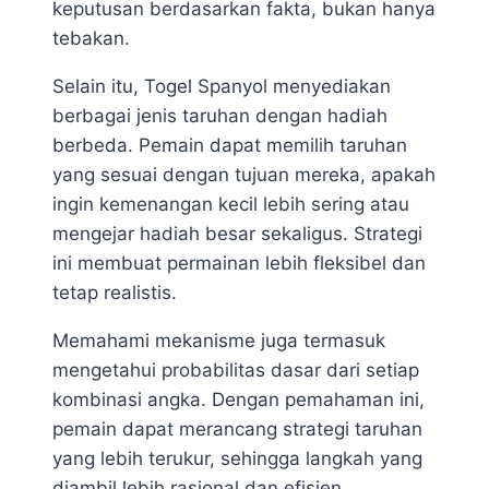
keputusan berdasarkan fakta, bukan hanya
tebakan.
Selain itu, Togel Spanyol menyediakan
berbagai jenis taruhan dengan hadiah
berbeda. Pemain dapat memilih taruhan
yang sesuai dengan tujuan mereka, apakah
ingin kemenangan kecil lebih sering atau
mengejar hadiah besar sekaligus. Strategi
ini membuat permainan lebih fleksibel dan
tetap realistis.
Memahami mekanisme juga termasuk
mengetahui probabilitas dasar dari setiap
kombinasi angka. Dengan pemahaman ini,
pemain dapat merancang strategi taruhan
yang lebih terukur, sehingga langkah yang
diambil lebih rasional dan efisien.