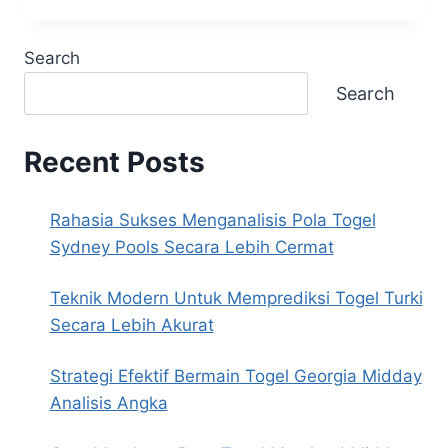
Search
Search
Recent Posts
Rahasia Sukses Menganalisis Pola Togel
Sydney Pools Secara Lebih Cermat
Teknik Modern Untuk Memprediksi Togel Turki
Secara Lebih Akurat
Strategi Efektif Bermain Togel Georgia Midday
Analisis Angka