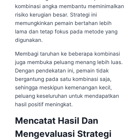
kombinasi angka membantu meminimalkan
risiko kerugian besar. Strategi ini
memungkinkan pemain bertahan lebih
lama dan tetap fokus pada metode yang
digunakan.
Membagi taruhan ke beberapa kombinasi
juga membuka peluang menang lebih luas.
Dengan pendekatan ini, pemain tidak
bergantung pada satu kombinasi saja,
sehingga meskipun kemenangan kecil,
peluang keseluruhan untuk mendapatkan
hasil positif meningkat.
Mencatat Hasil Dan
Mengevaluasi Strategi