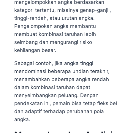
mengelompokkan angka berdasarkan
kategori tertentu, misalnya genap-ganjil,
tinggi-rendah, atau urutan angka.
Pengelompokan angka membantu
membuat kombinasi taruhan lebih
seimbang dan mengurangi risiko
kehilangan besar.
Sebagai contoh, jika angka tinggi
mendominasi beberapa undian terakhir,
menambahkan beberapa angka rendah
dalam kombinasi taruhan dapat
menyeimbangkan peluang. Dengan
pendekatan ini, pemain bisa tetap fleksibel
dan adaptif terhadap perubahan pola
angka.