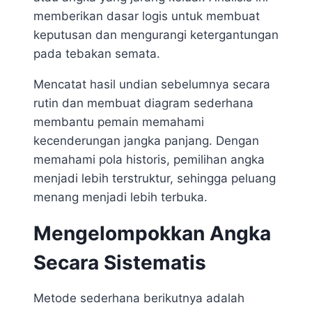
memberikan dasar logis untuk membuat
keputusan dan mengurangi ketergantungan
pada tebakan semata.
Mencatat hasil undian sebelumnya secara
rutin dan membuat diagram sederhana
membantu pemain memahami
kecenderungan jangka panjang. Dengan
memahami pola historis, pemilihan angka
menjadi lebih terstruktur, sehingga peluang
menang menjadi lebih terbuka.
Mengelompokkan Angka
Secara Sistematis
Metode sederhana berikutnya adalah