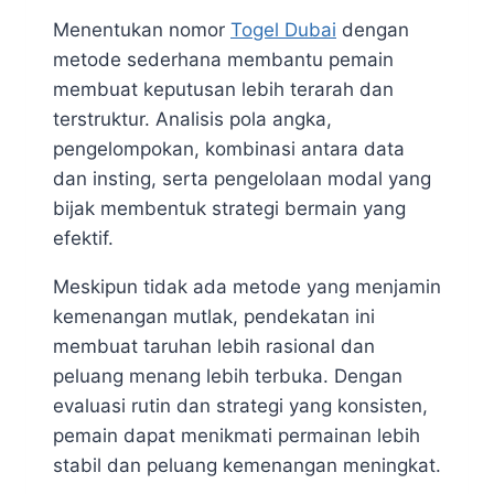
Menentukan nomor
Togel Dubai
dengan
metode sederhana membantu pemain
membuat keputusan lebih terarah dan
terstruktur. Analisis pola angka,
pengelompokan, kombinasi antara data
dan insting, serta pengelolaan modal yang
bijak membentuk strategi bermain yang
efektif.
Meskipun tidak ada metode yang menjamin
kemenangan mutlak, pendekatan ini
membuat taruhan lebih rasional dan
peluang menang lebih terbuka. Dengan
evaluasi rutin dan strategi yang konsisten,
pemain dapat menikmati permainan lebih
stabil dan peluang kemenangan meningkat.