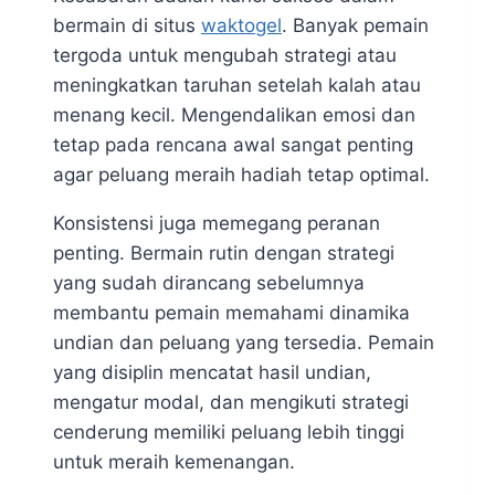
bermain di situs
waktogel
. Banyak pemain
tergoda untuk mengubah strategi atau
meningkatkan taruhan setelah kalah atau
menang kecil. Mengendalikan emosi dan
tetap pada rencana awal sangat penting
agar peluang meraih hadiah tetap optimal.
Konsistensi juga memegang peranan
penting. Bermain rutin dengan strategi
yang sudah dirancang sebelumnya
membantu pemain memahami dinamika
undian dan peluang yang tersedia. Pemain
yang disiplin mencatat hasil undian,
mengatur modal, dan mengikuti strategi
cenderung memiliki peluang lebih tinggi
untuk meraih kemenangan.