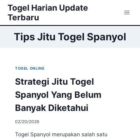
Skip
Togel Harian Update
to
Terbaru
content
Tips Jitu Togel Spanyol
TOGEL ONLINE
Strategi Jitu Togel
Spanyol Yang Belum
Banyak Diketahui
02/20/2026
Togel Spanyol merupakan salah satu