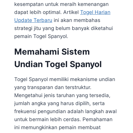
kesempatan untuk meraih kemenangan
dapat lebih optimal. Artikel
Togel Harian
Update Terbaru
ini akan membahas
strategi jitu yang belum banyak diketahui
pemain Togel Spanyol.
Memahami Sistem
Undian Togel Spanyol
Togel Spanyol memiliki mekanisme undian
yang transparan dan terstruktur.
Mengetahui jenis taruhan yang tersedia,
jumlah angka yang harus dipilih, serta
frekuensi pengundian adalah langkah awal
untuk bermain lebih cerdas. Pemahaman
ini memungkinkan pemain membuat