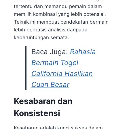
tertentu dan memandu pemain dalam
memilih kombinasi yang lebih potensial.
Teknik ini membuat pendekatan bermain
lebih berbasis analisis daripada
keberuntungan semata.
Baca Juga:
Rahasia
Bermain Togel
California Hasilkan
Cuan Besar
Kesabaran dan
Konsistensi
Kesabaran adalah kunci sukses dalam