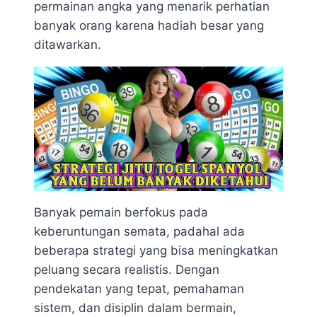
permainan angka yang menarik perhatian
banyak orang karena hadiah besar yang
ditawarkan.
Banyak pemain berfokus pada
keberuntungan semata, padahal ada
beberapa strategi yang bisa meningkatkan
peluang secara realistis. Dengan
pendekatan yang tepat, pemahaman
sistem, dan disiplin dalam bermain,