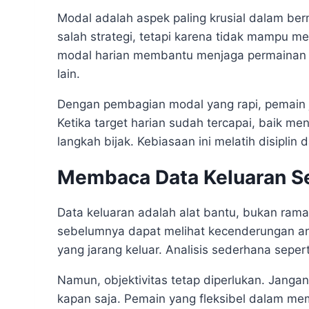
Modal adalah aspek paling krusial dalam be
salah strategi, tetapi karena tidak mampu 
modal harian membantu menjaga permainan 
lain.
Dengan pembagian modal yang rapi, pemain 
Ketika target harian sudah tercapai, baik m
langkah bijak. Kebiasaan ini melatih disipli
Membaca Data Keluaran Se
Data keluaran adalah alat bantu, bukan rama
sebelumnya dapat melihat kecenderungan an
yang jarang keluar. Analisis sederhana seper
Namun, objektivitas tetap diperlukan. Jang
kapan saja. Pemain yang fleksibel dalam me