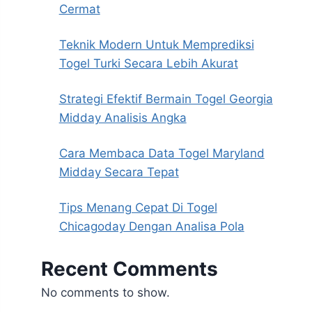
Cermat
Teknik Modern Untuk Memprediksi
Togel Turki Secara Lebih Akurat
Strategi Efektif Bermain Togel Georgia
Midday Analisis Angka
Cara Membaca Data Togel Maryland
Midday Secara Tepat
Tips Menang Cepat Di Togel
Chicagoday Dengan Analisa Pola
Recent Comments
No comments to show.