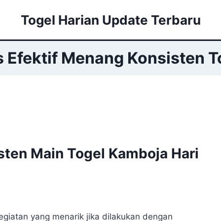
Togel Harian Update Terbaru
s Efektif Menang Konsisten T
sten Main Togel Kamboja Hari
egiatan yang menarik jika dilakukan dengan