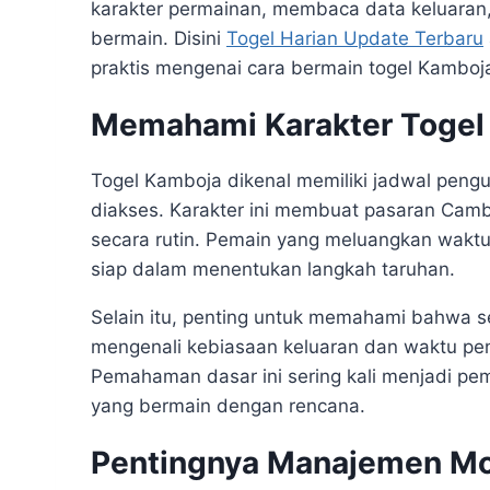
karakter permainan, membaca data keluaran
bermain. Disini
Togel Harian Update Terbaru
praktis mengenai cara bermain togel Kamboja
Memahami Karakter Togel
Togel Kamboja dikenal memiliki jadwal pengu
diakses. Karakter ini membuat pasaran Cambo
secara rutin. Pemain yang meluangkan wakt
siap dalam menentukan langkah taruhan.
Selain itu, penting untuk memahami bahwa se
mengenali kebiasaan keluaran dan waktu pe
Pemahaman dasar ini sering kali menjadi p
yang bermain dengan rencana.
Pentingnya Manajemen Mo