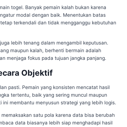
rmain togel. Banyak pemain kalah bukan karena
mengatur modal dengan baik. Menentukan batas
tetap terkendali dan tidak mengganggu kebutuhan
juga lebih tenang dalam mengambil keputusan.
enang maupun kalah, berhenti bermain adalah
n dan menjaga fokus pada tujuan jangka panjang.
cara Objektif
lan pasti. Pemain yang konsisten mencatat hasil
gka tertentu, baik yang sering muncul maupun
ti ini membantu menyusun strategi yang lebih logis.
an memaksakan satu pola karena data bisa berubah
mbaca data biasanya lebih siap menghadapi hasil