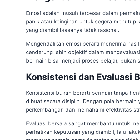
Emosi adalah musuh terbesar dalam permain
panik atau keinginan untuk segera menutup 
yang diambil biasanya tidak rasional.
Mengendalikan emosi berarti menerima hasi
cenderung lebih objektif dalam mengevaluasi
bermain bisa menjadi proses belajar, bukan
Konsistensi dan Evaluasi 
Konsistensi bukan berarti bermain tanpa he
dibuat secara disiplin. Dengan pola bermain
perkembangan dan memahami efektivitas str
Evaluasi berkala sangat membantu untuk mem
perhatikan keputusan yang diambil, lalu lakuk