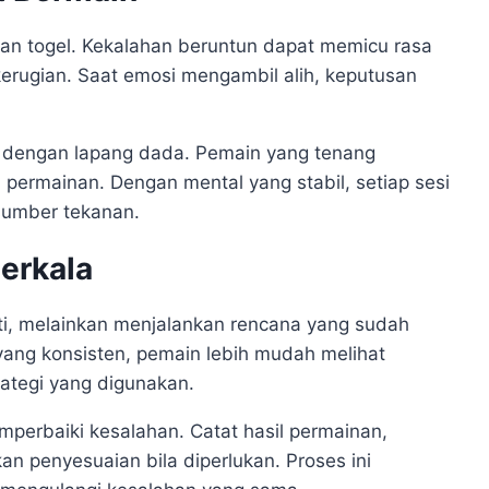
an togel. Kekalahan beruntun dapat memicu rasa
kerugian. Saat emosi mengambil alih, keputusan
l dengan lapang dada. Pemain yang tenang
 permainan. Dengan mental yang stabil, setiap sesi
 sumber tekanan.
Berkala
nti, melainkan menjalankan rencana yang sudah
 yang konsisten, pemain lebih mudah melihat
ategi yang digunakan.
perbaiki kesalahan. Catat hasil permainan,
an penyesuaian bila diperlukan. Proses ini