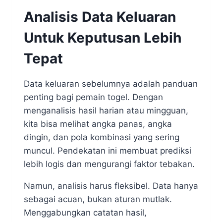
Analisis Data Keluaran
Untuk Keputusan Lebih
Tepat
Data keluaran sebelumnya adalah panduan
penting bagi pemain togel. Dengan
menganalisis hasil harian atau mingguan,
kita bisa melihat angka panas, angka
dingin, dan pola kombinasi yang sering
muncul. Pendekatan ini membuat prediksi
lebih logis dan mengurangi faktor tebakan.
Namun, analisis harus fleksibel. Data hanya
sebagai acuan, bukan aturan mutlak.
Menggabungkan catatan hasil,