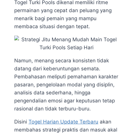
Togel Turki Pools dikenal memiliki ritme
permainan yang cepat dan peluang yang
menarik bagi pemain yang mampu
membaca situasi dengan tepat.
Namun, menang secara konsisten tidak
datang dari keberuntungan semata.
Pembahasan meliputi pemahaman karakter
pasaran, pengelolaan modal yang disiplin,
analisis data sederhana, hingga
pengendalian emosi agar keputusan tetap
rasional dan tidak terburu-buru.
Disini
Togel Harian Update Terbaru
akan
membahas strategi praktis dan masuk akal