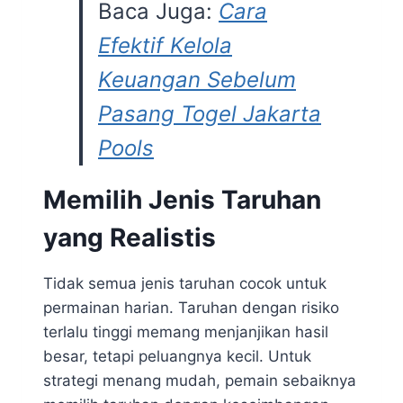
Baca Juga:
Cara
Efektif Kelola
Keuangan Sebelum
Pasang Togel Jakarta
Pools
Memilih Jenis Taruhan
yang Realistis
Tidak semua jenis taruhan cocok untuk
permainan harian. Taruhan dengan risiko
terlalu tinggi memang menjanjikan hasil
besar, tetapi peluangnya kecil. Untuk
strategi menang mudah, pemain sebaiknya