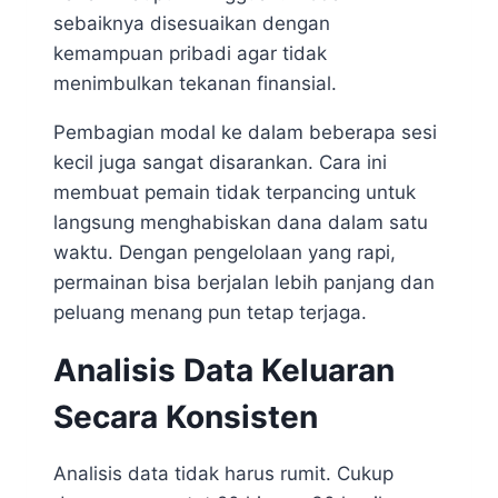
sebaiknya disesuaikan dengan
kemampuan pribadi agar tidak
menimbulkan tekanan finansial.
Pembagian modal ke dalam beberapa sesi
kecil juga sangat disarankan. Cara ini
membuat pemain tidak terpancing untuk
langsung menghabiskan dana dalam satu
waktu. Dengan pengelolaan yang rapi,
permainan bisa berjalan lebih panjang dan
peluang menang pun tetap terjaga.
Analisis Data Keluaran
Secara Konsisten
Analisis data tidak harus rumit. Cukup