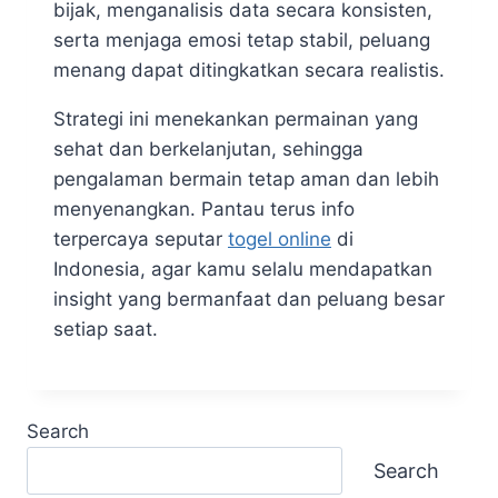
bijak, menganalisis data secara konsisten,
serta menjaga emosi tetap stabil, peluang
menang dapat ditingkatkan secara realistis.
Strategi ini menekankan permainan yang
sehat dan berkelanjutan, sehingga
pengalaman bermain tetap aman dan lebih
menyenangkan. Pantau terus info
terpercaya seputar
togel online
di
Indonesia, agar kamu selalu mendapatkan
insight yang bermanfaat dan peluang besar
setiap saat.
Search
Search