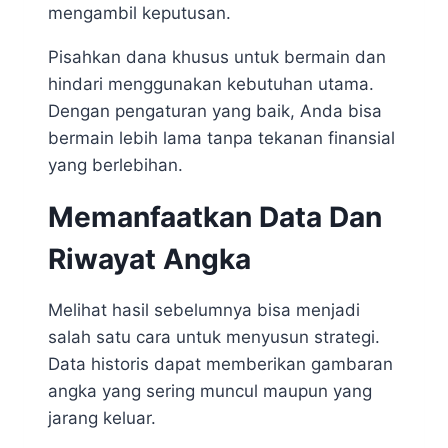
mengambil keputusan.
Pisahkan dana khusus untuk bermain dan
hindari menggunakan kebutuhan utama.
Dengan pengaturan yang baik, Anda bisa
bermain lebih lama tanpa tekanan finansial
yang berlebihan.
Memanfaatkan Data Dan
Riwayat Angka
Melihat hasil sebelumnya bisa menjadi
salah satu cara untuk menyusun strategi.
Data historis dapat memberikan gambaran
angka yang sering muncul maupun yang
jarang keluar.