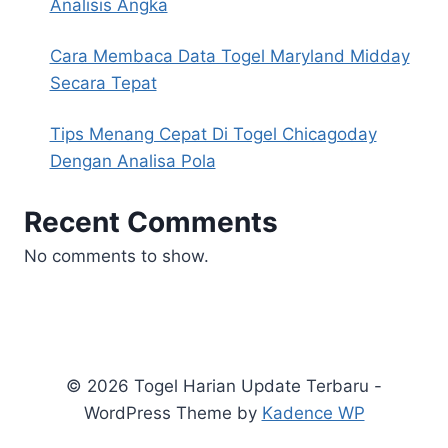
Analisis Angka
Cara Membaca Data Togel Maryland Midday
Secara Tepat
Tips Menang Cepat Di Togel Chicagoday
Dengan Analisa Pola
Recent Comments
No comments to show.
© 2026 Togel Harian Update Terbaru -
WordPress Theme by
Kadence WP