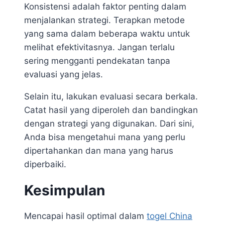
Konsistensi adalah faktor penting dalam
menjalankan strategi. Terapkan metode
yang sama dalam beberapa waktu untuk
melihat efektivitasnya. Jangan terlalu
sering mengganti pendekatan tanpa
evaluasi yang jelas.
Selain itu, lakukan evaluasi secara berkala.
Catat hasil yang diperoleh dan bandingkan
dengan strategi yang digunakan. Dari sini,
Anda bisa mengetahui mana yang perlu
dipertahankan dan mana yang harus
diperbaiki.
Kesimpulan
Mencapai hasil optimal dalam
togel China