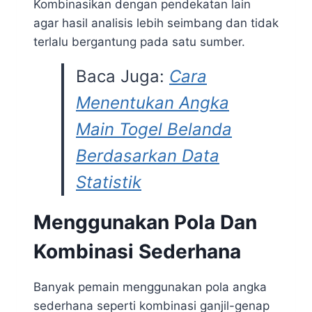
Kombinasikan dengan pendekatan lain
agar hasil analisis lebih seimbang dan tidak
terlalu bergantung pada satu sumber.
Baca Juga:
Cara
Menentukan Angka
Main Togel Belanda
Berdasarkan Data
Statistik
Menggunakan Pola Dan
Kombinasi Sederhana
Banyak pemain menggunakan pola angka
sederhana seperti kombinasi ganjil-genap