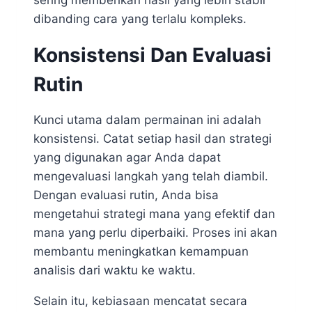
dibanding cara yang terlalu kompleks.
Konsistensi Dan Evaluasi
Rutin
Kunci utama dalam permainan ini adalah
konsistensi. Catat setiap hasil dan strategi
yang digunakan agar Anda dapat
mengevaluasi langkah yang telah diambil.
Dengan evaluasi rutin, Anda bisa
mengetahui strategi mana yang efektif dan
mana yang perlu diperbaiki. Proses ini akan
membantu meningkatkan kemampuan
analisis dari waktu ke waktu.
Selain itu, kebiasaan mencatat secara