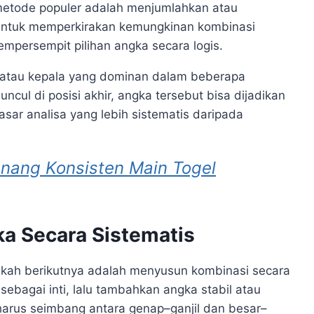
 metode populer adalah menjumlahkan atau
ntuk memperkirakan kemungkinan kombinasi
empersempit pilihan angka secara logis.
r atau kepala yang dominan dalam beberapa
uncul di posisi akhir, angka tersebut bisa dijadikan
sar analisa yang lebih sistematis daripada
enang Konsisten Main Togel
a Secara Sistematis
gkah berikutnya adalah menyusun kombinasi secara
sebagai inti, lalu tambahkan angka stabil atau
arus seimbang antara genap–ganjil dan besar–