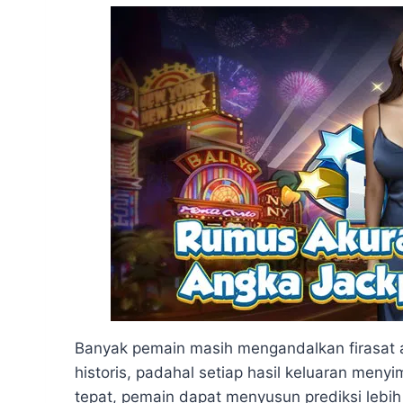
Banyak pemain masih mengandalkan firasat a
historis, padahal setiap hasil keluaran meny
tepat, pemain dapat menyusun prediksi lebih