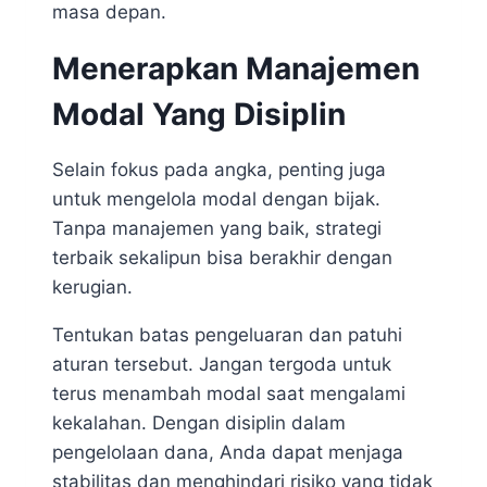
masa depan.
Menerapkan Manajemen
Modal Yang Disiplin
Selain fokus pada angka, penting juga
untuk mengelola modal dengan bijak.
Tanpa manajemen yang baik, strategi
terbaik sekalipun bisa berakhir dengan
kerugian.
Tentukan batas pengeluaran dan patuhi
aturan tersebut. Jangan tergoda untuk
terus menambah modal saat mengalami
kekalahan. Dengan disiplin dalam
pengelolaan dana, Anda dapat menjaga
stabilitas dan menghindari risiko yang tidak