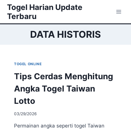
Skip
Togel Harian Update
to
Terbaru
content
DATA HISTORIS
TOGEL ONLINE
Tips Cerdas Menghitung
Angka Togel Taiwan
Lotto
03/29/2026
Permainan angka seperti togel Taiwan