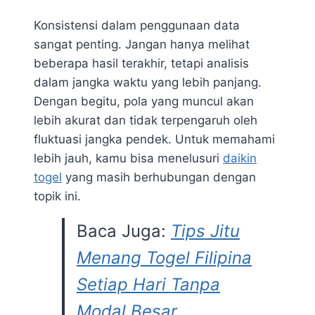
Konsistensi dalam penggunaan data
sangat penting. Jangan hanya melihat
beberapa hasil terakhir, tetapi analisis
dalam jangka waktu yang lebih panjang.
Dengan begitu, pola yang muncul akan
lebih akurat dan tidak terpengaruh oleh
fluktuasi jangka pendek. Untuk memahami
lebih jauh, kamu bisa menelusuri
daikin
togel
yang masih berhubungan dengan
topik ini.
Baca Juga:
Tips Jitu
Menang Togel Filipina
Setiap Hari Tanpa
Modal Besar