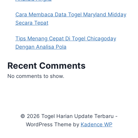
Cara Membaca Data Togel Maryland Midday
Secara Tepat
Tips Menang Cepat Di Togel Chicagoday
Dengan Analisa Pola
Recent Comments
No comments to show.
© 2026 Togel Harian Update Terbaru -
WordPress Theme by
Kadence WP