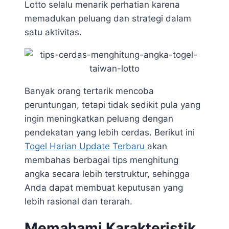
Lotto selalu menarik perhatian karena
memadukan peluang dan strategi dalam
satu aktivitas.
Banyak orang tertarik mencoba
peruntungan, tetapi tidak sedikit pula yang
ingin meningkatkan peluang dengan
pendekatan yang lebih cerdas. Berikut ini
Togel Harian Update Terbaru
akan
membahas berbagai tips menghitung
angka secara lebih terstruktur, sehingga
Anda dapat membuat keputusan yang
lebih rasional dan terarah.
Memahami Karakteristik