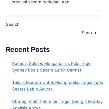
prediksi secara berkelanjutan.
Search
Search
Recent Posts
Rahasia Sukses Menganalisis Pola Togel
Sydney Pools Secara Lebih Cermat
Teknik Modern Untuk Memprediksi Togel Turki
Secara Lebih Akurat
Strategi Efektif Bermain Togel Georgia Midday
Analisis Angka