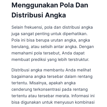
Menggunakan Pola Dan
Distribusi Angka
Selain frekuensi, pola dan distribusi angka
juga sangat penting untuk diperhatikan.
Pola ini bisa berupa urutan angka, angka
berulang, atau selisih antar angka. Dengan
memahami pola tersebut, Anda dapat
membuat prediksi yang lebih terstruktur.
Distribusi angka membantu Anda melihat
bagaimana angka tersebar dalam rentang
tertentu. Misalnya, apakah angka
cenderung terkonsentrasi pada rentang
tertentu atau tersebar merata. Informasi ini
bisa digunakan untuk menyusun kombinasi