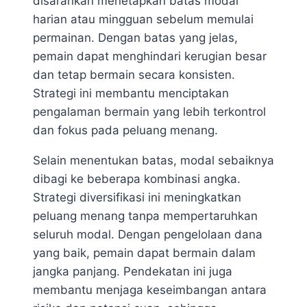
disarankan menetapkan batas modal
harian atau mingguan sebelum memulai
permainan. Dengan batas yang jelas,
pemain dapat menghindari kerugian besar
dan tetap bermain secara konsisten.
Strategi ini membantu menciptakan
pengalaman bermain yang lebih terkontrol
dan fokus pada peluang menang.
Selain menentukan batas, modal sebaiknya
dibagi ke beberapa kombinasi angka.
Strategi diversifikasi ini meningkatkan
peluang menang tanpa mempertaruhkan
seluruh modal. Dengan pengelolaan dana
yang baik, pemain dapat bermain dalam
jangka panjang. Pendekatan ini juga
membantu menjaga keseimbangan antara