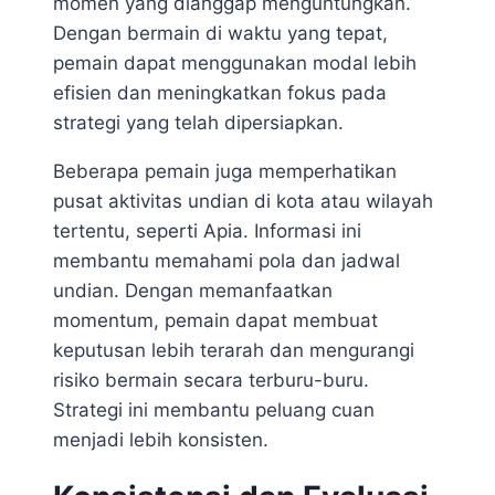
momen yang dianggap menguntungkan.
Dengan bermain di waktu yang tepat,
pemain dapat menggunakan modal lebih
efisien dan meningkatkan fokus pada
strategi yang telah dipersiapkan.
Beberapa pemain juga memperhatikan
pusat aktivitas undian di kota atau wilayah
tertentu, seperti Apia. Informasi ini
membantu memahami pola dan jadwal
undian. Dengan memanfaatkan
momentum, pemain dapat membuat
keputusan lebih terarah dan mengurangi
risiko bermain secara terburu-buru.
Strategi ini membantu peluang cuan
menjadi lebih konsisten.