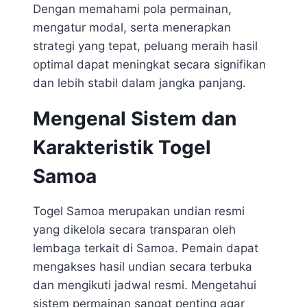
Dengan memahami pola permainan,
mengatur modal, serta menerapkan
strategi yang tepat, peluang meraih hasil
optimal dapat meningkat secara signifikan
dan lebih stabil dalam jangka panjang.
Mengenal Sistem dan
Karakteristik Togel
Samoa
Togel Samoa merupakan undian resmi
yang dikelola secara transparan oleh
lembaga terkait di Samoa. Pemain dapat
mengakses hasil undian secara terbuka
dan mengikuti jadwal resmi. Mengetahui
sistem permainan sangat penting agar