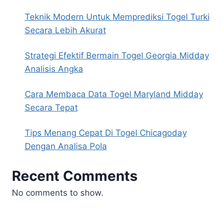
Teknik Modern Untuk Memprediksi Togel Turki
Secara Lebih Akurat
Strategi Efektif Bermain Togel Georgia Midday
Analisis Angka
Cara Membaca Data Togel Maryland Midday
Secara Tepat
Tips Menang Cepat Di Togel Chicagoday
Dengan Analisa Pola
Recent Comments
No comments to show.