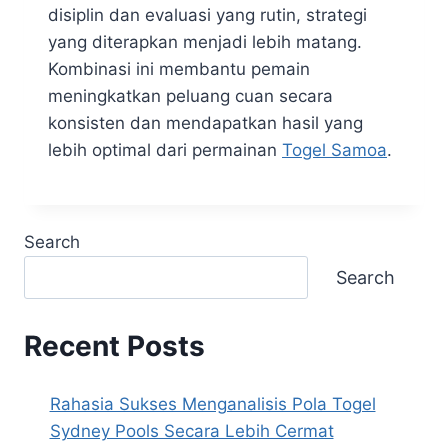
disiplin dan evaluasi yang rutin, strategi
yang diterapkan menjadi lebih matang.
Kombinasi ini membantu pemain
meningkatkan peluang cuan secara
konsisten dan mendapatkan hasil yang
lebih optimal dari permainan
Togel Samoa
.
Search
Search
Recent Posts
Rahasia Sukses Menganalisis Pola Togel
Sydney Pools Secara Lebih Cermat