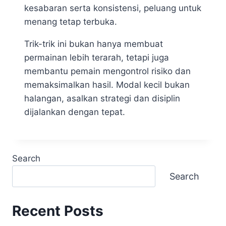
kesabaran serta konsistensi, peluang untuk
menang tetap terbuka.
Trik-trik ini bukan hanya membuat
permainan lebih terarah, tetapi juga
membantu pemain mengontrol risiko dan
memaksimalkan hasil. Modal kecil bukan
halangan, asalkan strategi dan disiplin
dijalankan dengan tepat.
Search
Search
Recent Posts