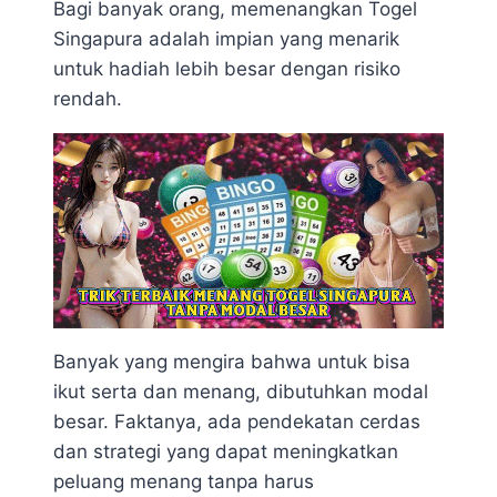
Bagi banyak orang, memenangkan Togel
Singapura adalah impian yang menarik
untuk hadiah lebih besar dengan risiko
rendah.
Banyak yang mengira bahwa untuk bisa
ikut serta dan menang, dibutuhkan modal
besar. Faktanya, ada pendekatan cerdas
dan strategi yang dapat meningkatkan
peluang menang tanpa harus