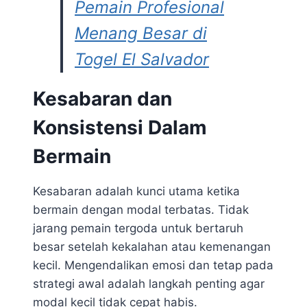
Pemain Profesional
Menang Besar di
Togel El Salvador
Kesabaran dan
Konsistensi Dalam
Bermain
Kesabaran adalah kunci utama ketika
bermain dengan modal terbatas. Tidak
jarang pemain tergoda untuk bertaruh
besar setelah kekalahan atau kemenangan
kecil. Mengendalikan emosi dan tetap pada
strategi awal adalah langkah penting agar
modal kecil tidak cepat habis.