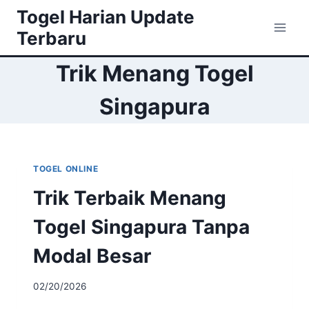
Skip
Togel Harian Update
to
Terbaru
content
Trik Menang Togel
Singapura
TOGEL ONLINE
Trik Terbaik Menang
Togel Singapura Tanpa
Modal Besar
02/20/2026