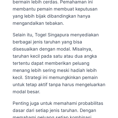
bermain lebih cerdas. Pemahaman ini
membantu pemain membuat keputusan
yang lebih bijak dibandingkan hanya
mengandalkan tebakan.
Selain itu, Togel Singapura menyediakan
berbagai jenis taruhan yang bisa
disesuaikan dengan modal. Misalnya,
taruhan kecil pada satu atau dua angka
tertentu dapat memberikan peluang
menang lebih sering meski hadiah lebih
kecil. Strategi ini memungkinkan pemain
untuk tetap aktif tanpa harus mengeluarkan
modal besar.
Penting juga untuk memahami probabilitas
dasar dari setiap jenis taruhan. Dengan
memahami peluang setiap kombinasi,