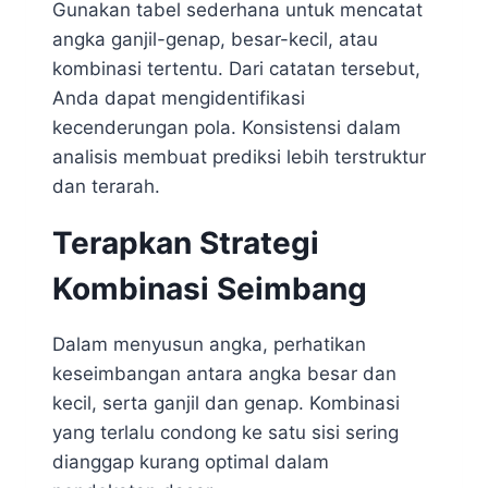
Gunakan tabel sederhana untuk mencatat
angka ganjil-genap, besar-kecil, atau
kombinasi tertentu. Dari catatan tersebut,
Anda dapat mengidentifikasi
kecenderungan pola. Konsistensi dalam
analisis membuat prediksi lebih terstruktur
dan terarah.
Terapkan Strategi
Kombinasi Seimbang
Dalam menyusun angka, perhatikan
keseimbangan antara angka besar dan
kecil, serta ganjil dan genap. Kombinasi
yang terlalu condong ke satu sisi sering
dianggap kurang optimal dalam