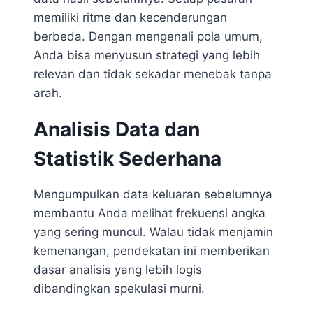
memiliki ritme dan kecenderungan
berbeda. Dengan mengenali pola umum,
Anda bisa menyusun strategi yang lebih
relevan dan tidak sekadar menebak tanpa
arah.
Analisis Data dan
Statistik Sederhana
Mengumpulkan data keluaran sebelumnya
membantu Anda melihat frekuensi angka
yang sering muncul. Walau tidak menjamin
kemenangan, pendekatan ini memberikan
dasar analisis yang lebih logis
dibandingkan spekulasi murni.