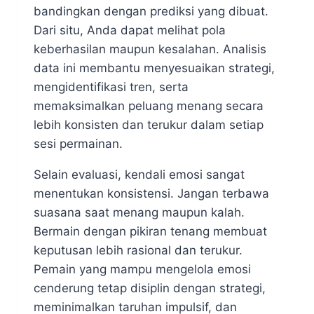
bandingkan dengan prediksi yang dibuat.
Dari situ, Anda dapat melihat pola
keberhasilan maupun kesalahan. Analisis
data ini membantu menyesuaikan strategi,
mengidentifikasi tren, serta
memaksimalkan peluang menang secara
lebih konsisten dan terukur dalam setiap
sesi permainan.
Selain evaluasi, kendali emosi sangat
menentukan konsistensi. Jangan terbawa
suasana saat menang maupun kalah.
Bermain dengan pikiran tenang membuat
keputusan lebih rasional dan terukur.
Pemain yang mampu mengelola emosi
cenderung tetap disiplin dengan strategi,
meminimalkan taruhan impulsif, dan