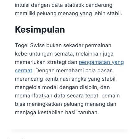
intuisi dengan data statistik cenderung
memiliki peluang menang yang lebih stabil.
Kesimpulan
Togel Swiss bukan sekadar permainan
keberuntungan semata, melainkan juga
memerlukan strategi dan
pengamatan yang
cermat
. Dengan memahami pola dasar,
merancang kombinasi angka yang stabil,
mengelola modal dengan disiplin, dan
memanfaatkan data secara tepat, pemain
bisa meningkatkan peluang menang dan
menjaga kestabilan hasil taruhan.