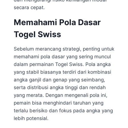
secara cepat.
Memahami Pola Dasar
Togel Swiss
Sebelum merancang strategi, penting untuk
memahami pola dasar yang sering muncul
dalam permainan Togel Swiss. Pola angka
yang stabil biasanya terdiri dari kombinasi
angka ganjil dan genap yang seimbang,
serta distribusi angka tinggi dan rendah
yang merata. Dengan mengenali pola ini,
pemain bisa menghindari taruhan yang
terlalu berisiko dan fokus pada angka yang
lebih potensial.