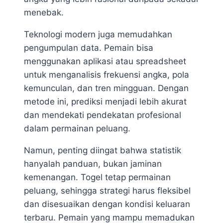
menebak.
Teknologi modern juga memudahkan
pengumpulan data. Pemain bisa
menggunakan aplikasi atau spreadsheet
untuk menganalisis frekuensi angka, pola
kemunculan, dan tren mingguan. Dengan
metode ini, prediksi menjadi lebih akurat
dan mendekati pendekatan profesional
dalam permainan peluang.
Namun, penting diingat bahwa statistik
hanyalah panduan, bukan jaminan
kemenangan. Togel tetap permainan
peluang, sehingga strategi harus fleksibel
dan disesuaikan dengan kondisi keluaran
terbaru. Pemain yang mampu memadukan