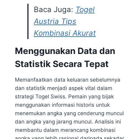
Baca Juga:
Togel
Austria Tips
Kombinasi Akurat
Menggunakan Data dan
Statistik Secara Tepat
Memanfaatkan data keluaran sebelumnya
dan statistik menjadi aspek vital dalam
strategi Togel Swiss. Pemain yang bijak
menggunakan informasi historis untuk
menemukan angka yang cenderung muncul
dan angka yang jarang muncul. Analisis ini
membantu dalam merancang kombinasi
angka yang lebih rasional daripada sekadar