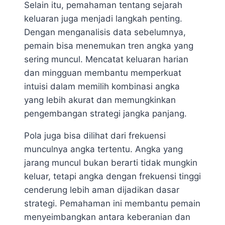
Selain itu, pemahaman tentang sejarah
keluaran juga menjadi langkah penting.
Dengan menganalisis data sebelumnya,
pemain bisa menemukan tren angka yang
sering muncul. Mencatat keluaran harian
dan mingguan membantu memperkuat
intuisi dalam memilih kombinasi angka
yang lebih akurat dan memungkinkan
pengembangan strategi jangka panjang.
Pola juga bisa dilihat dari frekuensi
munculnya angka tertentu. Angka yang
jarang muncul bukan berarti tidak mungkin
keluar, tetapi angka dengan frekuensi tinggi
cenderung lebih aman dijadikan dasar
strategi. Pemahaman ini membantu pemain
menyeimbangkan antara keberanian dan