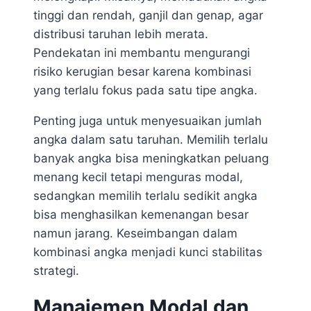
tinggi dan rendah, ganjil dan genap, agar
distribusi taruhan lebih merata.
Pendekatan ini membantu mengurangi
risiko kerugian besar karena kombinasi
yang terlalu fokus pada satu tipe angka.
Penting juga untuk menyesuaikan jumlah
angka dalam satu taruhan. Memilih terlalu
banyak angka bisa meningkatkan peluang
menang kecil tetapi menguras modal,
sedangkan memilih terlalu sedikit angka
bisa menghasilkan kemenangan besar
namun jarang. Keseimbangan dalam
kombinasi angka menjadi kunci stabilitas
strategi.
Manajemen Modal dan