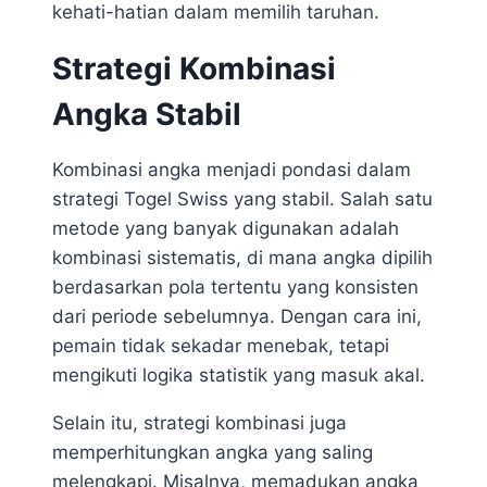
kehati-hatian dalam memilih taruhan.
Strategi Kombinasi
Angka Stabil
Kombinasi angka menjadi pondasi dalam
strategi Togel Swiss yang stabil. Salah satu
metode yang banyak digunakan adalah
kombinasi sistematis, di mana angka dipilih
berdasarkan pola tertentu yang konsisten
dari periode sebelumnya. Dengan cara ini,
pemain tidak sekadar menebak, tetapi
mengikuti logika statistik yang masuk akal.
Selain itu, strategi kombinasi juga
memperhitungkan angka yang saling
melengkapi. Misalnya, memadukan angka