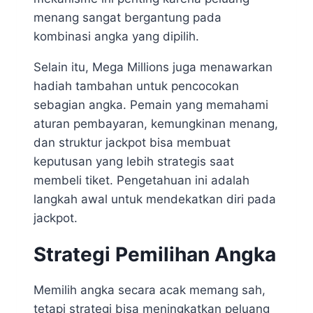
menang sangat bergantung pada
kombinasi angka yang dipilih.
Selain itu, Mega Millions juga menawarkan
hadiah tambahan untuk pencocokan
sebagian angka. Pemain yang memahami
aturan pembayaran, kemungkinan menang,
dan struktur jackpot bisa membuat
keputusan yang lebih strategis saat
membeli tiket. Pengetahuan ini adalah
langkah awal untuk mendekatkan diri pada
jackpot.
Strategi Pemilihan Angka
Memilih angka secara acak memang sah,
tetapi strategi bisa meningkatkan peluang