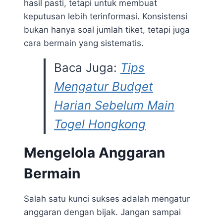
hasil pasti, tetapi untuk membuat
keputusan lebih terinformasi. Konsistensi
bukan hanya soal jumlah tiket, tetapi juga
cara bermain yang sistematis.
Baca Juga:
Tips
Mengatur Budget
Harian Sebelum Main
Togel Hongkong
Mengelola Anggaran
Bermain
Salah satu kunci sukses adalah mengatur
anggaran dengan bijak. Jangan sampai