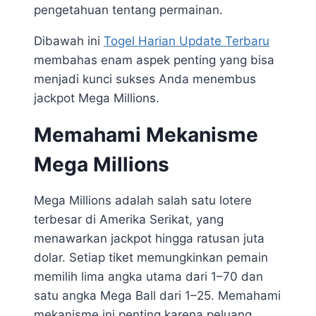
pengetahuan tentang permainan.
Dibawah ini
Togel Harian Update Terbaru
membahas enam aspek penting yang bisa
menjadi kunci sukses Anda menembus
jackpot Mega Millions.
Memahami Mekanisme
Mega Millions
Mega Millions adalah salah satu lotere
terbesar di Amerika Serikat, yang
menawarkan jackpot hingga ratusan juta
dolar. Setiap tiket memungkinkan pemain
memilih lima angka utama dari 1–70 dan
satu angka Mega Ball dari 1–25. Memahami
mekanisme ini penting karena peluang