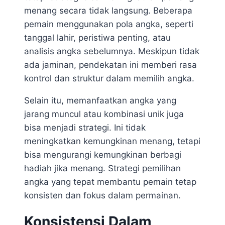
menang secara tidak langsung. Beberapa
pemain menggunakan pola angka, seperti
tanggal lahir, peristiwa penting, atau
analisis angka sebelumnya. Meskipun tidak
ada jaminan, pendekatan ini memberi rasa
kontrol dan struktur dalam memilih angka.
Selain itu, memanfaatkan angka yang
jarang muncul atau kombinasi unik juga
bisa menjadi strategi. Ini tidak
meningkatkan kemungkinan menang, tetapi
bisa mengurangi kemungkinan berbagi
hadiah jika menang. Strategi pemilihan
angka yang tepat membantu pemain tetap
konsisten dan fokus dalam permainan.
Konsistensi Dalam