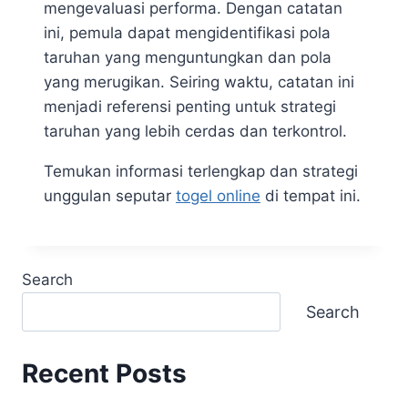
mengevaluasi performa. Dengan catatan
ini, pemula dapat mengidentifikasi pola
taruhan yang menguntungkan dan pola
yang merugikan. Seiring waktu, catatan ini
menjadi referensi penting untuk strategi
taruhan yang lebih cerdas dan terkontrol.
Temukan informasi terlengkap dan strategi
unggulan seputar
togel online
di tempat ini.
Search
Search
Recent Posts