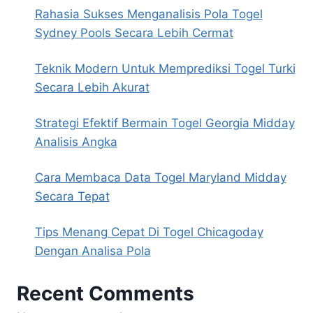
Rahasia Sukses Menganalisis Pola Togel
Sydney Pools Secara Lebih Cermat
Teknik Modern Untuk Memprediksi Togel Turki
Secara Lebih Akurat
Strategi Efektif Bermain Togel Georgia Midday
Analisis Angka
Cara Membaca Data Togel Maryland Midday
Secara Tepat
Tips Menang Cepat Di Togel Chicagoday
Dengan Analisa Pola
Recent Comments