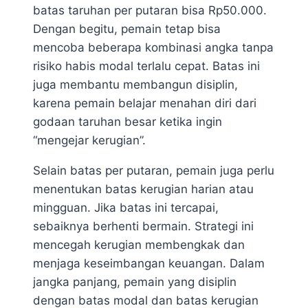
batas taruhan per putaran bisa Rp50.000.
Dengan begitu, pemain tetap bisa
mencoba beberapa kombinasi angka tanpa
risiko habis modal terlalu cepat. Batas ini
juga membantu membangun disiplin,
karena pemain belajar menahan diri dari
godaan taruhan besar ketika ingin
“mengejar kerugian”.
Selain batas per putaran, pemain juga perlu
menentukan batas kerugian harian atau
mingguan. Jika batas ini tercapai,
sebaiknya berhenti bermain. Strategi ini
mencegah kerugian membengkak dan
menjaga keseimbangan keuangan. Dalam
jangka panjang, pemain yang disiplin
dengan batas modal dan batas kerugian