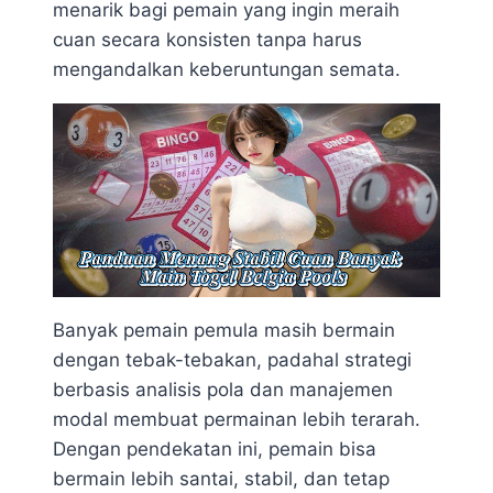
menarik bagi pemain yang ingin meraih
cuan secara konsisten tanpa harus
mengandalkan keberuntungan semata.
Banyak pemain pemula masih bermain
dengan tebak-tebakan, padahal strategi
berbasis analisis pola dan manajemen
modal membuat permainan lebih terarah.
Dengan pendekatan ini, pemain bisa
bermain lebih santai, stabil, dan tetap