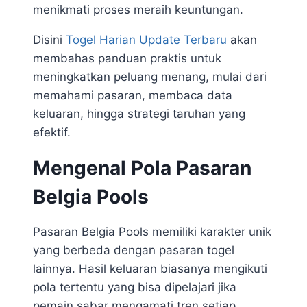
menikmati proses meraih keuntungan.
Disini
Togel Harian Update Terbaru
akan
membahas panduan praktis untuk
meningkatkan peluang menang, mulai dari
memahami pasaran, membaca data
keluaran, hingga strategi taruhan yang
efektif.
Mengenal Pola Pasaran
Belgia Pools
Pasaran Belgia Pools memiliki karakter unik
yang berbeda dengan pasaran togel
lainnya. Hasil keluaran biasanya mengikuti
pola tertentu yang bisa dipelajari jika
pemain sabar mengamati tren setiap