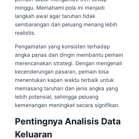
minggu. Memahami pola ini menjadi
langkah awal agar taruhan tidak
sembarangan dan peluang menang lebih
realistis.
Pengamatan yang konsisten terhadap
angka panas dan dingin membantu pemain
merencanakan strategi. Dengan mengenali
kecenderungan pasaran, pemain bisa
menentukan kapan waktu terbaik untuk
memasang taruhan dan jenis angka yang
lebih potensial, sehingga peluang
kemenangan meningkat secara signifikan.
Pentingnya Analisis Data
Keluaran