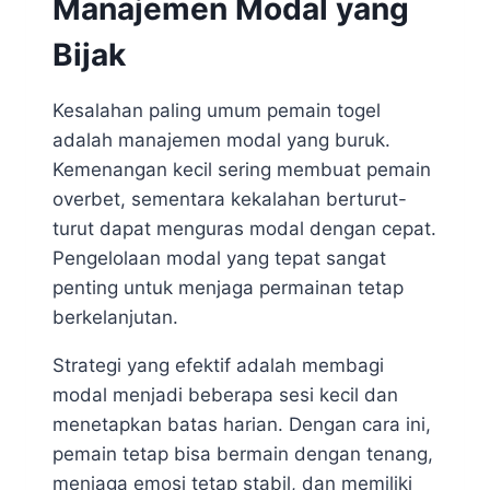
Manajemen Modal yang
Bijak
Kesalahan paling umum pemain togel
adalah manajemen modal yang buruk.
Kemenangan kecil sering membuat pemain
overbet, sementara kekalahan berturut-
turut dapat menguras modal dengan cepat.
Pengelolaan modal yang tepat sangat
penting untuk menjaga permainan tetap
berkelanjutan.
Strategi yang efektif adalah membagi
modal menjadi beberapa sesi kecil dan
menetapkan batas harian. Dengan cara ini,
pemain tetap bisa bermain dengan tenang,
menjaga emosi tetap stabil, dan memiliki