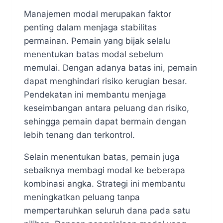
Manajemen modal merupakan faktor
penting dalam menjaga stabilitas
permainan. Pemain yang bijak selalu
menentukan batas modal sebelum
memulai. Dengan adanya batas ini, pemain
dapat menghindari risiko kerugian besar.
Pendekatan ini membantu menjaga
keseimbangan antara peluang dan risiko,
sehingga pemain dapat bermain dengan
lebih tenang dan terkontrol.
Selain menentukan batas, pemain juga
sebaiknya membagi modal ke beberapa
kombinasi angka. Strategi ini membantu
meningkatkan peluang tanpa
mempertaruhkan seluruh dana pada satu