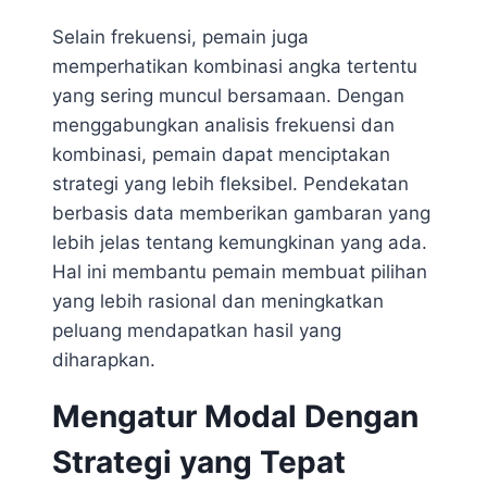
Selain frekuensi, pemain juga
memperhatikan kombinasi angka tertentu
yang sering muncul bersamaan. Dengan
menggabungkan analisis frekuensi dan
kombinasi, pemain dapat menciptakan
strategi yang lebih fleksibel. Pendekatan
berbasis data memberikan gambaran yang
lebih jelas tentang kemungkinan yang ada.
Hal ini membantu pemain membuat pilihan
yang lebih rasional dan meningkatkan
peluang mendapatkan hasil yang
diharapkan.
Mengatur Modal Dengan
Strategi yang Tepat