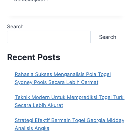
Search
Search
Recent Posts
Rahasia Sukses Menganalisis Pola Togel
Sydney Pools Secara Lebih Cermat
Teknik Modern Untuk Memprediksi Togel Turki
Secara Lebih Akurat
Strategi Efektif Bermain Togel Georgia Midday
Analisis Angka