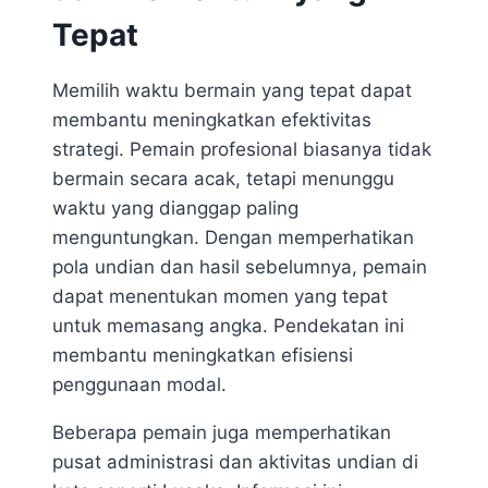
Tepat
Memilih waktu bermain yang tepat dapat
membantu meningkatkan efektivitas
strategi. Pemain profesional biasanya tidak
bermain secara acak, tetapi menunggu
waktu yang dianggap paling
menguntungkan. Dengan memperhatikan
pola undian dan hasil sebelumnya, pemain
dapat menentukan momen yang tepat
untuk memasang angka. Pendekatan ini
membantu meningkatkan efisiensi
penggunaan modal.
Beberapa pemain juga memperhatikan
pusat administrasi dan aktivitas undian di