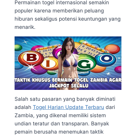
Permainan togel internasional semakin
populer karena memberikan peluang
hiburan sekaligus potensi keuntungan yang
menarik.
Salah satu pasaran yang banyak diminati
adalah
Togel Harian Update Terbaru
dari
Zambia, yang dikenal memiliki sistem
undian teratur dan transparan. Banyak
pemain berusaha menemukan taktik