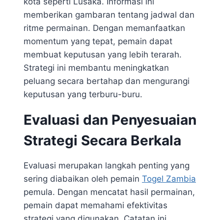
kota seperti Lusaka. Informasi ini
memberikan gambaran tentang jadwal dan
ritme permainan. Dengan memanfaatkan
momentum yang tepat, pemain dapat
membuat keputusan yang lebih terarah.
Strategi ini membantu meningkatkan
peluang secara bertahap dan mengurangi
keputusan yang terburu-buru.
Evaluasi dan Penyesuaian
Strategi Secara Berkala
Evaluasi merupakan langkah penting yang
sering diabaikan oleh pemain
Togel Zambia
pemula. Dengan mencatat hasil permainan,
pemain dapat memahami efektivitas
strategi yang digunakan. Catatan ini