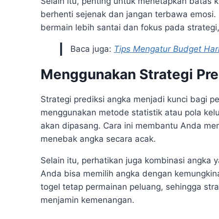
Selain itu, penting untuk menetapkan batas k
berhenti sejenak dan jangan terbawa emosi
bermain lebih santai dan fokus pada strate
Baca juga:
Tips Mengatur Budget Ha
Menggunakan Strategi Pre
Strategi prediksi angka menjadi kunci bagi 
menggunakan metode statistik atau pola ke
akan dipasang. Cara ini membantu Anda mem
menebak angka secara acak.
Selain itu, perhatikan juga kombinasi angka 
Anda bisa memilih angka dengan kemungkina
togel tetap permainan peluang, sehingga st
menjamin kemenangan.