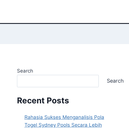
Search
Search
Recent Posts
Rahasia Sukses Menganalisis Pola
Togel Sydney Pools Secara Lebih