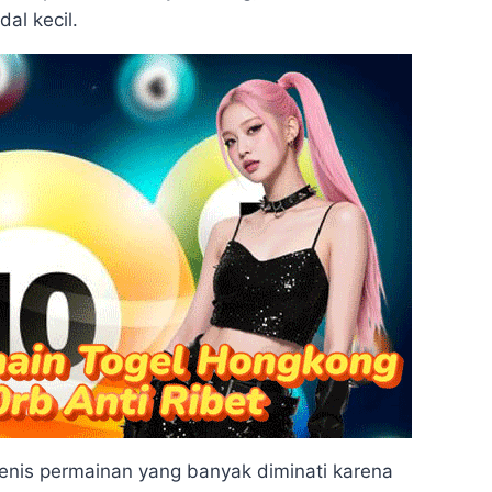
al kecil.
 jenis permainan yang banyak diminati karena