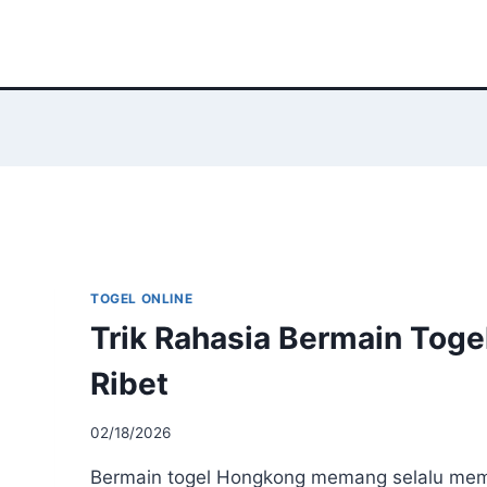
Skip
to
content
TOGEL ONLINE
Trik Rahasia Bermain Toge
Ribet
02/18/2026
Bermain togel Hongkong memang selalu memi