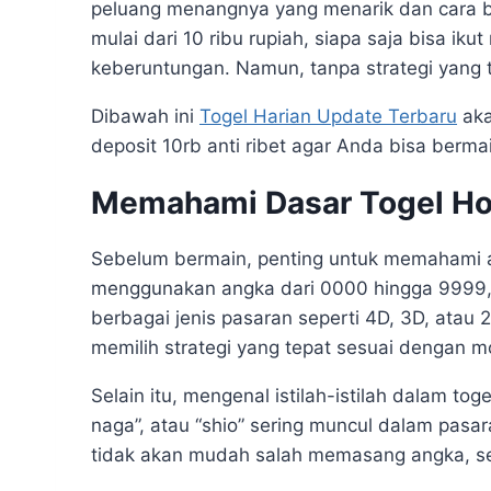
peluang menangnya yang menarik dan cara b
mulai dari 10 ribu rupiah, siapa saja bisa i
keberuntungan. Namun, tanpa strategi yang 
Dibawah ini
Togel Harian Update Terbaru
aka
deposit 10rb anti ribet agar Anda bisa ber
Memahami Dasar Togel H
Sebelum bermain, penting untuk memahami a
menggunakan angka dari 0000 hingga 9999
berbagai jenis pasaran seperti 4D, 3D, ata
memilih strategi yang tepat sesuai dengan mo
Selain itu, mengenal istilah-istilah dalam toge
naga”, atau “shio” sering muncul dalam pasa
tidak akan mudah salah memasang angka, seh