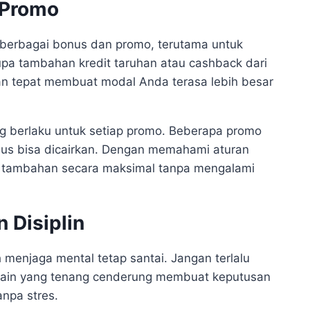
 Promo
berbagai bonus dan promo, terutama untuk
erupa tambahan kredit taruhan atau cashback dari
n tepat membuat modal Anda terasa lebih besar
g berlaku untuk setiap promo. Beberapa promo
us bisa dicairkan. Dengan memahami aturan
 tambahan secara maksimal tanpa mengalami
 Disiplin
menjaga mental tetap santai. Jangan terlalu
main yang tenang cenderung membuat keputusan
anpa stres.