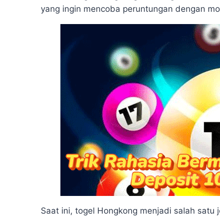
yang ingin mencoba peruntungan dengan mod
Saat ini, togel Hongkong menjadi salah satu