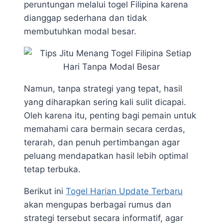
peruntungan melalui togel Filipina karena
dianggap sederhana dan tidak
membutuhkan modal besar.
Namun, tanpa strategi yang tepat, hasil
yang diharapkan sering kali sulit dicapai.
Oleh karena itu, penting bagi pemain untuk
memahami cara bermain secara cerdas,
terarah, dan penuh pertimbangan agar
peluang mendapatkan hasil lebih optimal
tetap terbuka.
Berikut ini
Togel Harian Update Terbaru
akan mengupas berbagai rumus dan
strategi tersebut secara informatif, agar