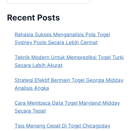
Recent Posts
Rahasia Sukses Menganalisis Pola Togel
Sydney Pools Secara Lebih Cermat
Teknik Modern Untuk Memprediksi Togel Turki
Secara Lebih Akurat
Strategi Efektif Bermain Togel Georgia Midday
Analisis Angka
Cara Membaca Data Togel Maryland Midday
Secara Tepat
Tips Menang Cepat Di Togel Chicagoday